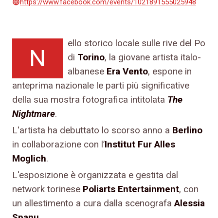
https://www.facebook.com/events/1021891555025948
language
ello storico locale sulle rive del Po
N
di
Torino
, la giovane artista italo-
albanese
Era Vento
, espone in
anteprima nazionale le parti più significative
della sua mostra fotografica intitolata
The
Nightmare
.
L'artista ha debuttato lo scorso anno a
Berlino
in collaborazione con l’
Institut Fur Alles
Moglich
.
L'esposizione è organizzata e gestita dal
network torinese
Poliarts Entertainment
, con
un allestimento a cura dalla scenografa
Alessia
Spanu
.