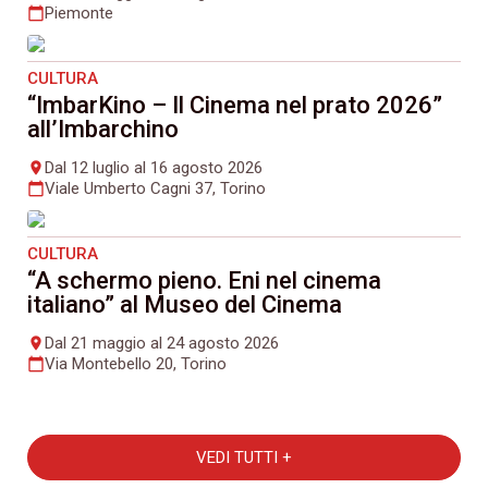
Piemonte
calendar_today
CULTURA
“ImbarKino – Il Cinema nel prato 2026”
all’Imbarchino
Dal 12 luglio al 16 agosto 2026
place
Viale Umberto Cagni 37, Torino
calendar_today
CULTURA
“A schermo pieno. Eni nel cinema
italiano” al Museo del Cinema
Dal 21 maggio al 24 agosto 2026
place
Via Montebello 20, Torino
calendar_today
VEDI TUTTI +