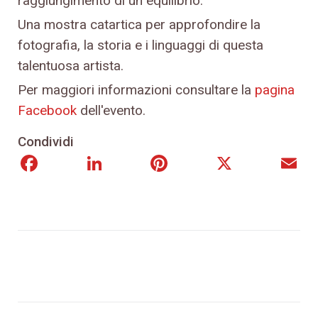
raggiungimento di un equilibrio.
Una mostra catartica per approfondire la
fotografia, la storia e i linguaggi di questa
talentuosa artista.
Per maggiori informazioni consultare la
pagina
Facebook
dell'evento.
Condividi
Facebook
LinkedIn
Pinterest
X
E