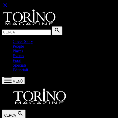
close
Cerca:
search
Cover Story
People
Places
Events
Food
Specials
Editoriali
MENÙ
search
CERCA