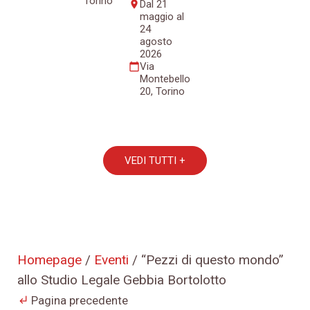
Torino
Dal 21
place
maggio al
24
agosto
2026
Via
calendar_today
Montebello
20, Torino
VEDI TUTTI +
Homepage
/
Eventi
/
“Pezzi di questo mondo”
allo Studio Legale Gebbia Bortolotto
Pagina precedente
subdirectory_arrow_left