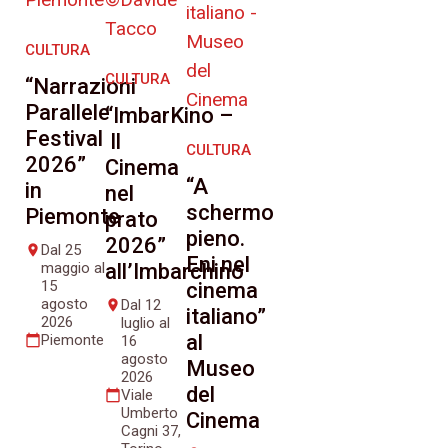
CULTURA
CULTURA
“Narrazioni
Parallele
“ImbarKino –
Festival
Il
CULTURA
2026”
Cinema
“A
in
nel
schermo
Piemonte
prato
pieno.
2026”
Dal 25
place
Eni nel
maggio al
all’Imbarchino
15
cinema
agosto
Dal 12
place
italiano”
2026
luglio al
al
Piemonte
calendar_today
16
agosto
Museo
2026
del
Viale
calendar_today
Umberto
Cinema
Cagni 37,