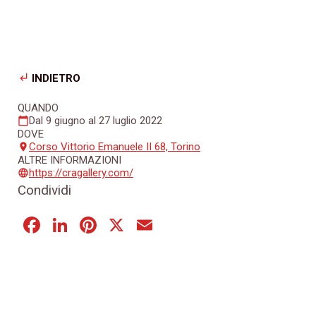
subdirectory_arrow_left
INDIETRO
QUANDO
Dal 9 giugno al 27 luglio 2022
calendar_today
DOVE
Corso Vittorio Emanuele II 68, Torino
place
ALTRE INFORMAZIONI
https://cragallery.com/
language
Condividi
Facebook
LinkedIn
Pinterest
X
Email