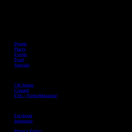
prima rivista metropolitana in Italia – si propone con un format
innovativo che offre interviste, grandi servizi fotografici, spunti di
cultura urbana internazionale, reportage di viaggi, il meglio che
Torino può offrire sul fronte di enogastronomia e moda, shopping ed
arte, glamour ed eventi, cultura ed intrattenimento.
ARGOMENTI
People
Places
Events
Food
Specials
ABOUT
Chi Siamo
Contatti
ESG | TorinoMagazine
SOCIAL
Facebook
Instagram
Privacy Policy