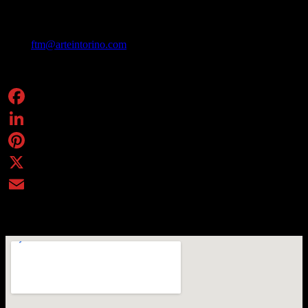
Prenotazione consigliata.
Mail:
ftm@arteintorino.com
/ Tel. 011 5211788
Condividi
Facebook
LinkedIn
Pinterest
X
Email
Via San Domenico, 11