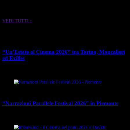
ALTRI EVENTI CHE POTREBBERO
INTERESSARTI
VEDI TUTTI +
Cultura
“Un’Estate al Cinema 2026” tra Torino, Moncalieri
ed Exilles
place
calendar_today
Dal 4 giugno all’8 agosto 2026
Piemonte
Cultura
“Narrazioni Parallele Festival 2026” in Piemonte
place
calendar_today
Dal 25 maggio al 15 agosto 2026
Piemonte