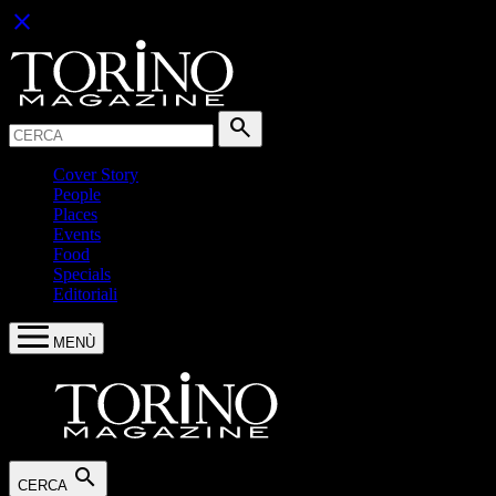
close
Cerca:
search
Cover Story
People
Places
Events
Food
Specials
Editoriali
MENÙ
search
CERCA