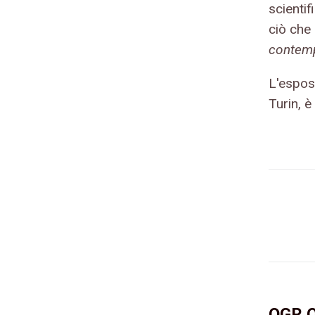
scientif
ciò che 
contempo
L'esposi
Turin, 
OGR O