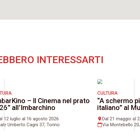
EBBERO INTERESSARTI
LTURA
CULTURA
mbarKino – Il Cinema nel prato
“A schermo pi
26” all’Imbarchino
italiano” al 
al 12 luglio al 16 agosto 2026
Dal 21 maggio al 
place
iale Umberto Cagni 37, Torino
Via Montebello 20,
calendar_today