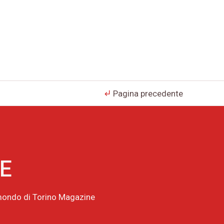
Pagina precedente
subdirectory_arrow_left
NE
l mondo di Torino Magazine