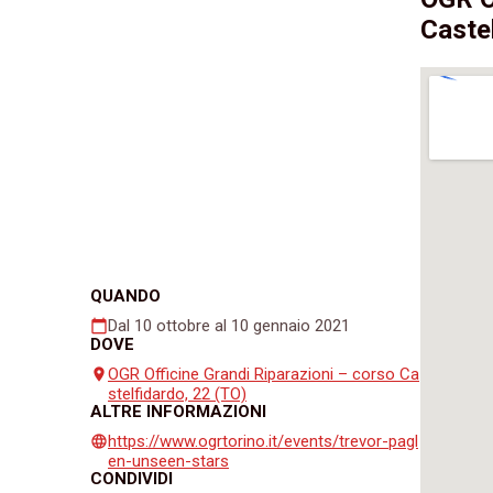
Caste
QUANDO
Dal 10 ottobre al 10 gennaio 2021
calendar_today
DOVE
OGR Officine Grandi Riparazioni – corso Ca
place
stelfidardo, 22 (TO)
ALTRE INFORMAZIONI
https://www.ogrtorino.it/events/trevor-pagl
language
en-unseen-stars
CONDIVIDI