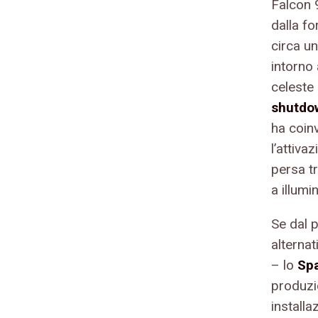
Falcon 9
dalla fo
circa u
intorno 
celeste
shutdo
ha coinv
l’attiva
persa tr
a illumi
Se dal 
alterna
– lo
Sp
produzio
installa