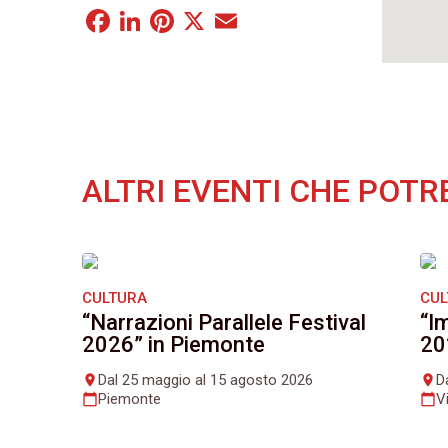
Facebook
LinkedIn
Pinterest
X
Email
ALTRI EVENTI CHE POTR
CULTURA
CU
“Narrazioni Parallele Festival
“I
2026” in Piemonte
20
Dal 25 maggio al 15 agosto 2026
D
place
place
Piemonte
V
calendar_today
calendar_today