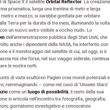
 di Space X il satellite
Orbital Reflector
. La creazion
rma prismatica, lunga una trentina di metri e larga
n metro e mezzo, si sarebbe gonfiata per orbitare
alla Terra per la durata di tre mesi, illuminando la volta
 con un nuovo astro visibile a occhio nudo. Lo
wn
dell’amministrazione pubblica degli Stati Uniti, che
olto anche i dipendenti della NASA, ha interferito con
zione e il monitoraggio del satellite di cui, ad oggi, si è
accia ma che forse, nel suo viaggio siderale, continua
nare le nostre notti.
punto di vista scultoreo Paglen crea mondi potenziali e
tivi, reimmaginando – come nel caso di 'Unseen Stars'
azio
come un
luogo di possibilità
, il resto della sua
ne si articola nell’incontro tra fotografia, geografia,
zioni, giornalismo investigativo e conoscenze