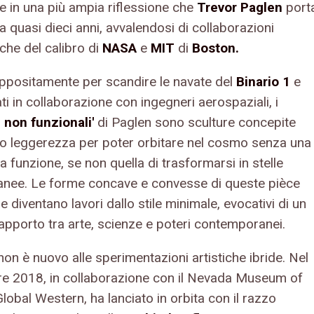
ce in una più ampia riflessione che
Trevor Paglen
port
a quasi dieci anni, avvalendosi di collaborazioni
iche del calibro di
NASA
e
MIT
di
Boston.
appositamente per scandire le navate del
Binario 1
e
ti in collaborazione con ingegneri aerospaziali, i
ti non funzionali'
di Paglen sono sculture concepite
oro leggerezza per poter orbitare nel cosmo senza una
a funzione, se non quella di trasformarsi in stelle
nee. Le forme concave e convesse di queste pièce
he diventano lavori dallo stile minimale, evocativi di un
apporto tra arte, scienze e poteri contemporanei.
on è nuovo alle sperimentazioni artistiche ibride. Nel
e 2018, in collaborazione con il Nevada Museum of
 Global Western, ha lanciato in orbita con il razzo