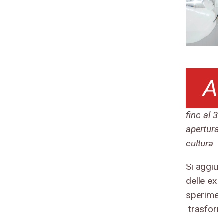
A
fino al 
apertura
cultura
Si aggi
delle ex
sperime
trasfor