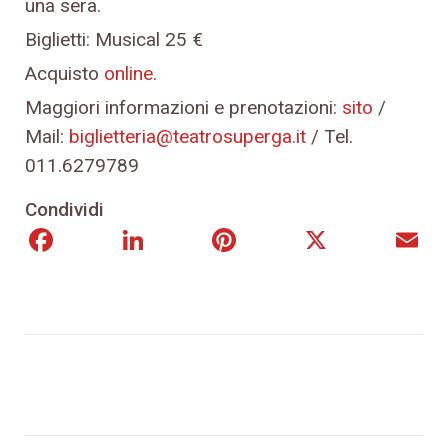
una sera.
Biglietti: Musical 25 €
Acquisto
online
.
Maggiori informazioni e prenotazioni:
sito
/
Mail:
biglietteria@teatrosuperga.it
/ Tel.
011.6279789
Condividi
Facebook
LinkedIn
Pinterest
X
E