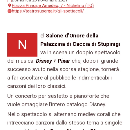
Piazza Principe Amedeo, 7 - Nichelino (TO)
place
https://teatrosuperga.it/gli-spettacoli/
language
el
Salone d’Onore della
N
Palazzina di Caccia di Stupinigi
va in scena un doppio spettacolo
del musical
Disney + Pixar
che, dopo il grande
successo avuto nella scorsa stagione, tornerà
a far ascoltare al pubblico le indimenticabili
canzoni dei loro classici.
Un concerto per sestetto e pianoforte che
vuole omaggiare l’intero catalogo Disney.
Nello spettacolo si alternano medley corali che
intrecciano canzoni dallo stesso tema a singole