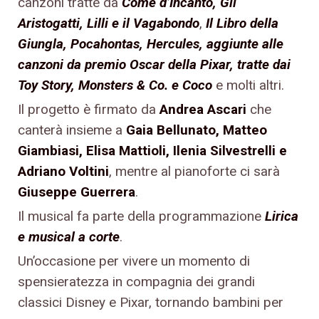
canzoni tratte da
Come d’Incant
o
, Gli
Aristogatti,
Lilli e il Vagabondo
,
Il Libro della
Giungla, Pocahontas, Hercules, aggiunte alle
canzoni da premio Oscar della Pixar, tratte dai
Toy Story, Monsters & Co. e Coco
e molti altri.
Il progetto è firmato da
Andrea Ascari
che
canterà insieme a
Gaia Bellunato, Matteo
Giambiasi, Elisa Mattioli, Ilenia Silvestrelli e
Adriano Voltini
, mentre al pianoforte ci sarà
Giuseppe Guerrera
.
Il musical fa parte della programmazione
Lirica
e musical a corte
.
Un’occasione per vivere un momento di
spensieratezza in compagnia dei grandi
classici Disney e Pixar, tornando bambini per