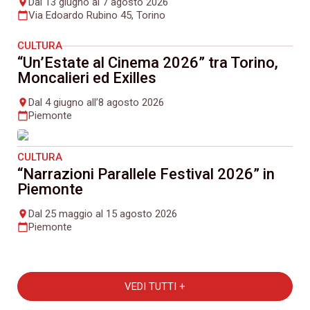
Dal 13 giugno al 7 agosto 2026
place
Via Edoardo Rubino 45, Torino
calendar_today
CULTURA
“Un’Estate al Cinema 2026” tra Torino,
Moncalieri ed Exilles
Dal 4 giugno all’8 agosto 2026
place
Piemonte
calendar_today
CULTURA
“Narrazioni Parallele Festival 2026” in
Piemonte
Dal 25 maggio al 15 agosto 2026
place
Piemonte
calendar_today
VEDI TUTTI +