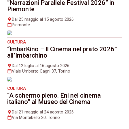
“Narrazioni Parallele Festival 2026” in
Piemonte
Dal 25 maggio al 15 agosto 2026
place
Piemonte
calendar_today
CULTURA
“ImbarKino – Il Cinema nel prato 2026”
all’Imbarchino
Dal 12 luglio al 16 agosto 2026
place
Viale Umberto Cagni 37, Torino
calendar_today
CULTURA
“A schermo pieno. Eni nel cinema
italiano” al Museo del Cinema
Dal 21 maggio al 24 agosto 2026
place
Via Montebello 20, Torino
calendar_today