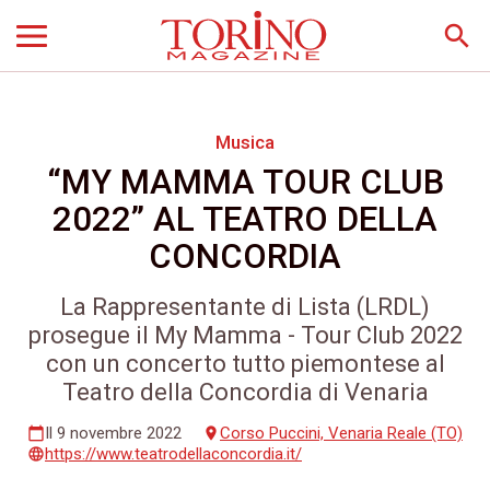
search
Musica
“MY MAMMA TOUR CLUB
2022” AL TEATRO DELLA
CONCORDIA
La Rappresentante di Lista (LRDL)
prosegue il My Mamma - Tour Club 2022
con un concerto tutto piemontese al
Teatro della Concordia di Venaria
Il 9 novembre 2022
Corso Puccini, Venaria Reale (TO)
calendar_today
place
https://www.teatrodellaconcordia.it/
language