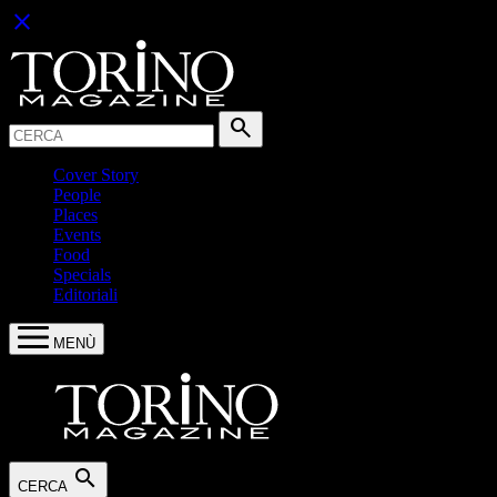
close
Cerca:
search
Cover Story
People
Places
Events
Food
Specials
Editoriali
MENÙ
search
CERCA