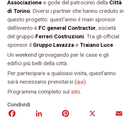
Associazione
e gode del patrocinio della
Città
di Torino
. Diversi i partner che hanno creduto in
questo progetto: quest'anno il main sponsor
dell’evento è
FC general Contractor
, società
del gruppo
Ferreri Costruzioni
. Tra gli official
sponsor il
Gruppo Lavazza
e
Traiano Luce
.
Un weekend girovagando per le case e gli
edifici più belli della città.
Per partecipare a qualsiasi visita, quest’anno
sarà necessario prenotarsi (
qui
).
Programma completo sul
sito
.
Condividi
Facebook
LinkedIn
Pinterest
X
E