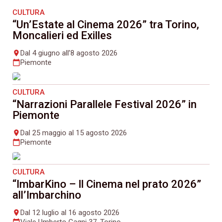
CULTURA
“Un’Estate al Cinema 2026” tra Torino,
Moncalieri ed Exilles
Dal 4 giugno all’8 agosto 2026
place
Piemonte
calendar_today
CULTURA
“Narrazioni Parallele Festival 2026” in
Piemonte
Dal 25 maggio al 15 agosto 2026
place
Piemonte
calendar_today
CULTURA
“ImbarKino – Il Cinema nel prato 2026”
all’Imbarchino
Dal 12 luglio al 16 agosto 2026
place
Viale Umberto Cagni 37, Torino
calendar_today