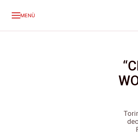
MENÙ
“C
WO
Tori
dec