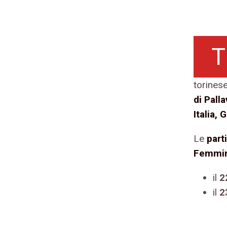
T
torinese
di Pall
Italia,
Le
part
Femmin
il
2
il
2