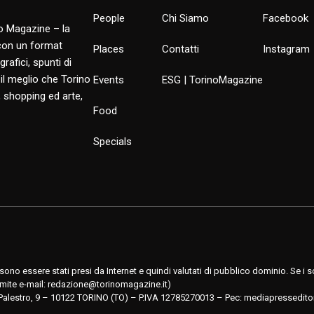
People
Chi Siamo
Facebook
no Magazine – la
 con un format
Places
Contatti
Instagram
rafici, spunti di
 il meglio che Torino
Events
ESG | TorinoMagazine
 shopping ed arte,
Food
Specials
no essere stati presi da Internet e quindi valutati di pubblico dominio. Se i so
mite e-mail:
redazione@torinomagazine.it
)
Palestro, 9 – 10122 TORINO (TO) – P.IVA 12785270013 – Pec:
mediapressedito