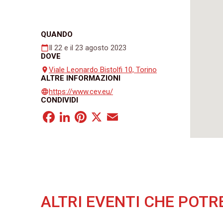
QUANDO
Il 22 e il 23 agosto 2023
calendar_today
DOVE
Viale Leonardo Bistolfi 10, Torino
place
ALTRE INFORMAZIONI
https://www.cev.eu/
language
CONDIVIDI
Facebook
LinkedIn
Pinterest
X
Email
ALTRI EVENTI CHE POTR