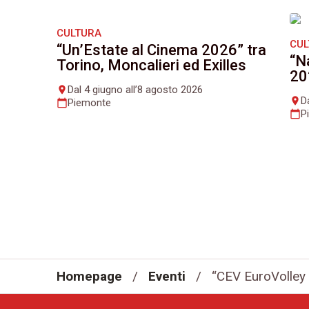
CULTURA
CU
“Un’Estate al Cinema 2026” tra
“N
Torino, Moncalieri ed Exilles
20
Dal 4 giugno all’8 agosto 2026
place
D
place
Piemonte
calendar_today
P
calendar_today
Homepage
/
Eventi
/
“CEV EuroVolley 