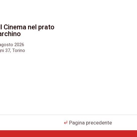
Il Cinema nel prato
archino
6 agosto 2026
ni 37, Torino
Pagina precedente
subdirectory_arrow_left