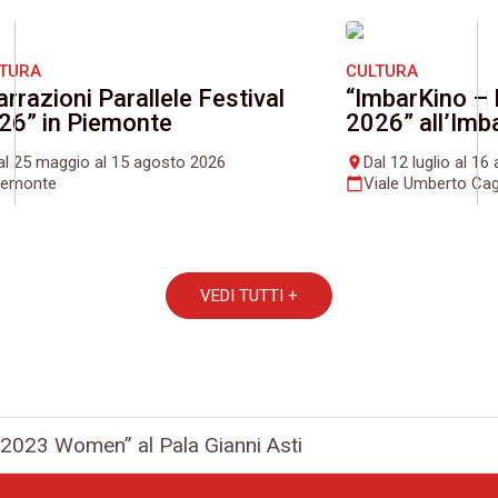
LTURA
CULTURA
arrazioni Parallele Festival
“ImbarKino – 
26” in Piemonte
2026” all’Imb
al 25 maggio al 15 agosto 2026
Dal 12 luglio al 1
place
iemonte
Viale Umberto Cag
calendar_today
VEDI TUTTI +
2023 Women” al Pala Gianni Asti