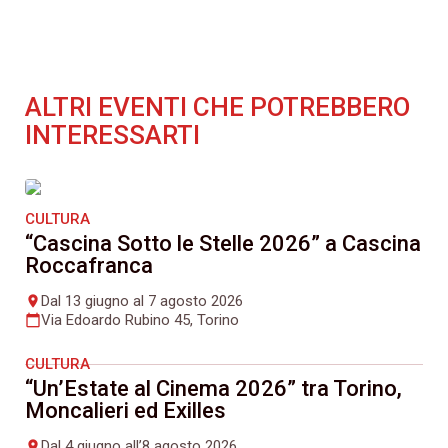
ALTRI EVENTI CHE POTREBBERO
INTERESSARTI
CULTURA
“Cascina Sotto le Stelle 2026” a Cascina
Roccafranca
Dal 13 giugno al 7 agosto 2026
place
Via Edoardo Rubino 45, Torino
calendar_today
CULTURA
“Un’Estate al Cinema 2026” tra Torino,
Moncalieri ed Exilles
Dal 4 giugno all’8 agosto 2026
place