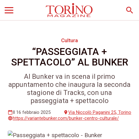
search
Cultura
“PASSEGGIATA +
SPETTACOLO” AL BUNKER
Al Bunker va in scena il primo
appuntamento che inaugura la seconda
stagione di Tracks, con una
passeggiata + spettacolo
Il 16 febbraio 2025
Via Niccolò Paganini 25, Torino
calendar_today
place
https://variantebunker.com/bunker-centro-culturale/
language