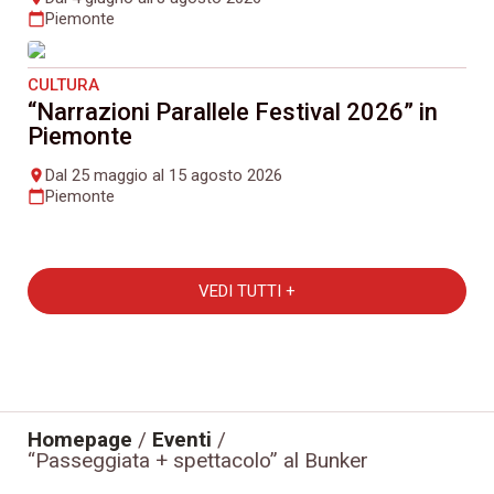
Piemonte
calendar_today
CULTURA
“Narrazioni Parallele Festival 2026” in
Piemonte
Dal 25 maggio al 15 agosto 2026
place
Piemonte
calendar_today
VEDI TUTTI +
Homepage
/
Eventi
/
“Passeggiata + spettacolo” al Bunker