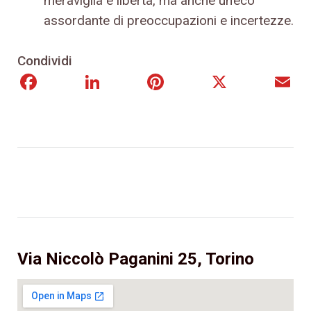
meraviglia e libertà, ma anche un’eco
assordante di preoccupazioni e incertezze.
Condividi
Facebook
LinkedIn
Pinterest
X
E
Via Niccolò Paganini 25, Torino