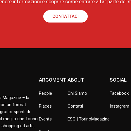
tenere informazioni e scoprire come entrare a far parte de
CONTATTACI
ARGOMENTI
ABOUT
SOCIAL
People
Chi Siamo
Facebook
no Magazine – la
 con un format
Places
Contatti
Instagram
rafici, spunti di
 il meglio che Torino
Events
ESG | TorinoMagazine
 shopping ed arte,