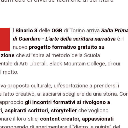
l
Binario 3
delle
OGR
di Torino arriva
Salta Prim
di Guardare
- L’arte della scrittura narrativa
è il
nuovo
progetto formativo gratuito su
azione
che si ispira al metodo della Scuola
tale di Arti Liberali, Black Mountain College, di cui
il motto.
va proposta culturale, un’esortazione a prendersi i
ell’atto creativo, a lasciarsi scegliere da una storia. Co
 approccio
gli incontri formativi si rivolgono a
, aspiranti scrittori, storyteller
che vogliono
nare il loro stile,
content creator, appassionati
 proponendo di sperimentare il “dietro le quinte” del