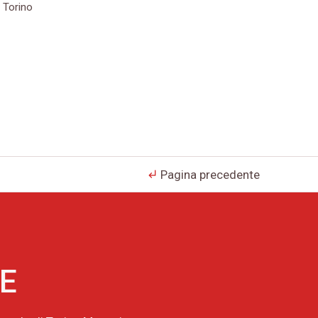
 Torino
Pagina precedente
subdirectory_arrow_left
NE