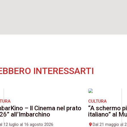
EBBERO INTERESSARTI
LTURA
CULTURA
mbarKino – Il Cinema nel prato
“A schermo pi
26” all’Imbarchino
italiano” al 
al 12 luglio al 16 agosto 2026
Dal 21 maggio al 
place