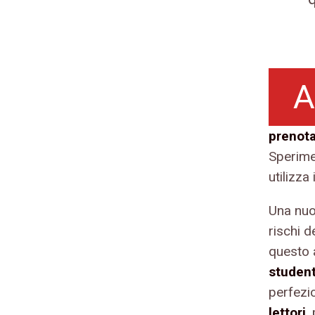
A
prenot
Sperimen
utilizza 
Una nuo
rischi d
questo
studenti
perfezio
lettori
,