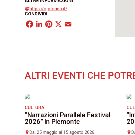
ALTRE INFORMAZIONI
https://ogrtorino.it/
language
CONDIVIDI
Facebook
LinkedIn
Pinterest
X
Email
ALTRI EVENTI CHE POTR
CULTURA
CU
“Narrazioni Parallele Festival
“I
2026” in Piemonte
20
Dal 25 maggio al 15 agosto 2026
D
place
place