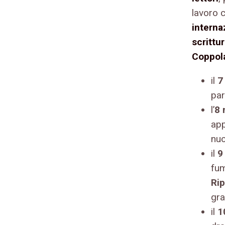
lavoro 
internaz
scrittu
Coppol
il
7
par
l’
8 
app
nuo
il
9
fum
Rip
gra
il
1