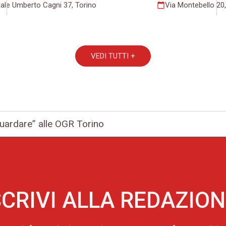
iale Umberto Cagni 37, Torino
Via Montebello 20,
calendar_today
VEDI TUTTI +
Guardare” alle OGR Torino
CRIVI ALLA REDAZIO