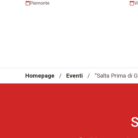
Piemonte
V
calendar_today
calendar_today
Homepage
/
Eventi
/
“Salta Prima di 
S