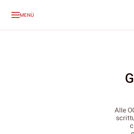
MENÙ
G
Alle O
scritt
c
q