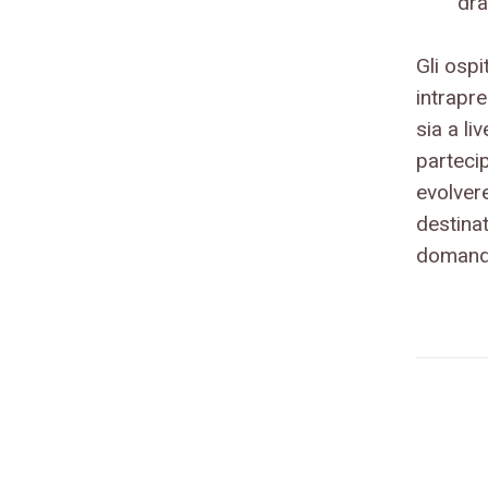
dra
Gli osp
intrapre
sia a li
parteci
evolver
destinat
domand