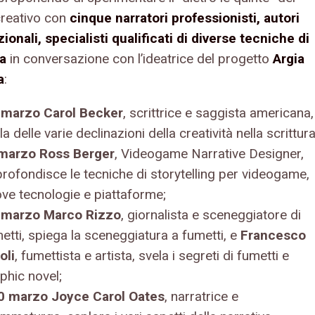
creativo con
cinque narratori professionisti, autori
ionali, specialisti qualificati di diverse tecniche di
ra
in conversazione con l’ideatrice del progetto
Argia
a
:
 marzo Carol Becker
, scrittrice e saggista americana,
la delle varie declinazioni della creatività nella scrittura
marzo Ross Berger
, Videogame Narrative Designer,
rofondisce le tecniche di storytelling per videogame,
ve tecnologie e piattaforme;
 marzo Marco Rizzo
, giornalista e sceneggiatore di
etti, spiega la sceneggiatura a fumetti, e
Francesco
oli
, fumettista e artista, svela i segreti di fumetti e
phic novel;
0 marzo Joyce Carol Oates
, narratrice e