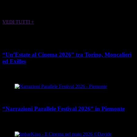
ALTRI EVENTI CHE POTREBBERO
INTERESSARTI
VEDI TUTTI +
Cultura
“Un’Estate al Cinema 2026” tra Torino, Moncalieri
ed Exilles
place
calendar_today
Dal 4 giugno all’8 agosto 2026
Piemonte
Cultura
“Narrazioni Parallele Festival 2026” in Piemonte
place
calendar_today
Dal 25 maggio al 15 agosto 2026
Piemonte