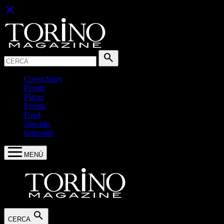
close
Cerca:
search
Cover Story
People
Places
Events
Food
Specials
Editoriali
MENÙ
search
CERCA