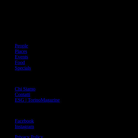
prima rivista metropolitana in Italia – si propone con un format
innovativo che offre interviste, grandi servizi fotografici, spunti di
cultura urbana internazionale, reportage di viaggi, il meglio che
Torino può offrire sul fronte di enogastronomia e moda, shopping ed
arte, glamour ed eventi, cultura ed intrattenimento.
ARGOMENTI
People
Places
Events
Food
Specials
ABOUT
Chi Siamo
Contatti
ESG | TorinoMagazine
SOCIAL
Facebook
Instagram
Privacy Policy