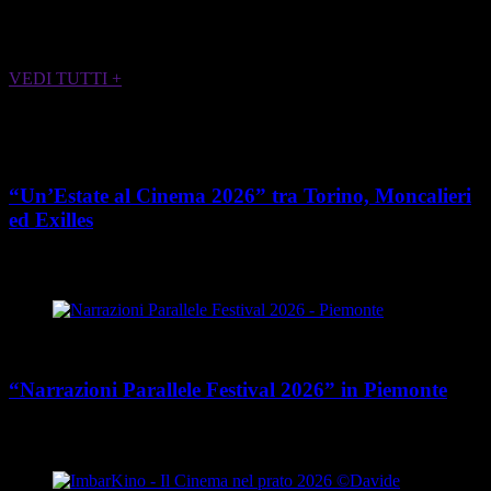
ALTRI EVENTI CHE POTREBBERO
INTERESSARTI
VEDI TUTTI +
Cultura
“Un’Estate al Cinema 2026” tra Torino, Moncalieri
ed Exilles
place
calendar_today
Dal 4 giugno all’8 agosto 2026
Piemonte
Cultura
“Narrazioni Parallele Festival 2026” in Piemonte
place
calendar_today
Dal 25 maggio al 15 agosto 2026
Piemonte