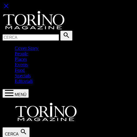
close
Cerca:
search
Cover Story
People
Places
Events
Food
Specials
Editoriali
MENÙ
search
CERCA