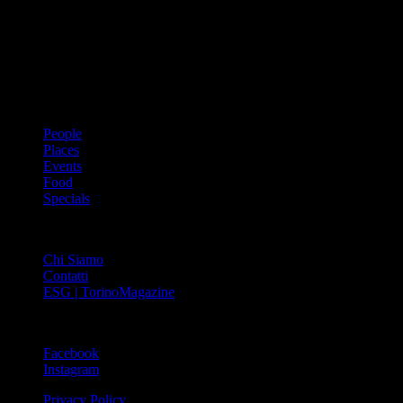
prima rivista metropolitana in Italia – si propone con un format
innovativo che offre interviste, grandi servizi fotografici, spunti di
cultura urbana internazionale, reportage di viaggi, il meglio che
Torino può offrire sul fronte di enogastronomia e moda, shopping ed
arte, glamour ed eventi, cultura ed intrattenimento.
ARGOMENTI
People
Places
Events
Food
Specials
ABOUT
Chi Siamo
Contatti
ESG | TorinoMagazine
SOCIAL
Facebook
Instagram
Privacy Policy