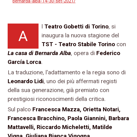
bernarda-alba-14-30-set-2021/
l
Teatro Gobetti di Torino
, si
A
inaugura la nuova stagione del
TST - Teatro Stabile Torino
con
La casa di Bernarda Alba
, opera di
Federico
García Lorca
.
La traduzione, l'adattamento e la regia sono di
Leonardo Lidi
, uno dei più affermati registi
della sua generazione, già premiato con
prestigiosi riconoscimenti della critica.
Sul palco
Francesca Mazza, Orietta Notari,
Francesca Bracchino, Paola Giannini, Barbara
Mattavelli, Riccardo Micheletti, Matilde
Vigna, Giuliana Bianca Vigogna
.