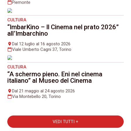
Piemonte
calendar_today
CULTURA
“ImbarKino – Il Cinema nel prato 2026”
all’Imbarchino
Dal 12 luglio al 16 agosto 2026
place
Viale Umberto Cagni 37, Torino
calendar_today
CULTURA
“A schermo pieno. Eni nel cinema
italiano” al Museo del Cinema
Dal 21 maggio al 24 agosto 2026
place
Via Montebello 20, Torino
calendar_today
VEDI TUTTI +