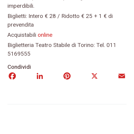
imperdibili.
Biglietti: Intero € 28 / Ridotto € 25 + 1 € di
prevendita
Acquistabili
online
Biglietteria Teatro Stabile di Torino: Tel. 011
5169555
Condividi
Facebook
LinkedIn
Pinterest
X
E