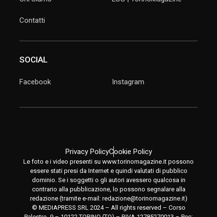
Contatti
SOCIAL
Facebook
Instagram
Privacy Policy
Cookie Policy
Le foto e i video presenti su www.torinomagazine.it possono
essere stati presi da Internet e quindi valutati di pubblico
dominio. Se i soggetti o gli autori avessero qualcosa in
contrario alla pubblicazione, lo possono segnalare alla
redazione (tramite e-mail:
redazione@torinomagazine.it
)
© MEDIAPRESS SRL 2024 – All rights reserved – Corso
Palestro, 9 – 10122 TORINO (TO) – P.IVA 12785270013 – Pec: