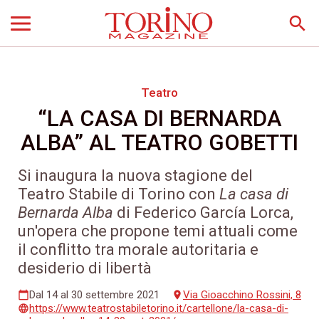
search
Teatro
“LA CASA DI BERNARDA
ALBA” AL TEATRO GOBETTI
Si inaugura la nuova stagione del
Teatro Stabile di Torino con
La casa di
Bernarda Alba
di Federico García Lorca,
un'opera che propone temi attuali come
il conflitto tra morale autoritaria e
desiderio di libertà
Dal 14 al 30 settembre 2021
Via Gioacchino Rossini, 8
calendar_today
place
https://www.teatrostabiletorino.it/cartellone/la-casa-di-
language