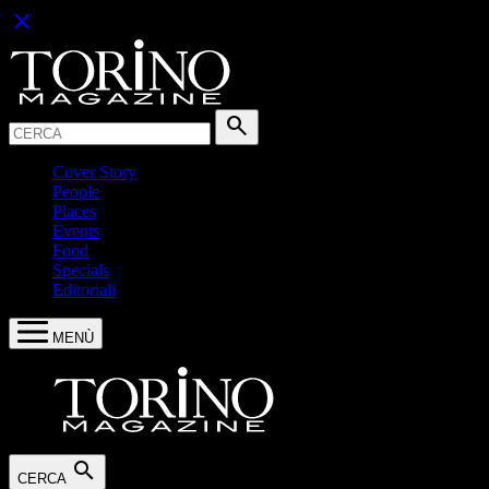
close
Cerca:
search
Cover Story
People
Places
Events
Food
Specials
Editoriali
MENÙ
search
CERCA