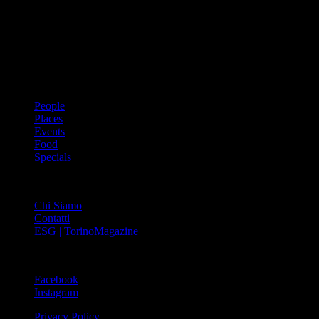
prima rivista metropolitana in Italia – si propone con un format
innovativo che offre interviste, grandi servizi fotografici, spunti di
cultura urbana internazionale, reportage di viaggi, il meglio che
Torino può offrire sul fronte di enogastronomia e moda, shopping ed
arte, glamour ed eventi, cultura ed intrattenimento.
ARGOMENTI
People
Places
Events
Food
Specials
ABOUT
Chi Siamo
Contatti
ESG | TorinoMagazine
SOCIAL
Facebook
Instagram
Privacy Policy