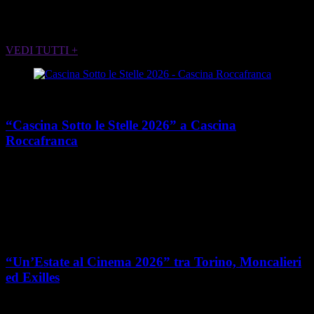
ALTRI EVENTI CHE POTREBBERO
INTERESSARTI
VEDI TUTTI +
Cultura
“Cascina Sotto le Stelle 2026” a Cascina
Roccafranca
place
calendar_today
Dal 13 giugno al 7 agosto 2026
Via Edoardo Rubino 45,
Torino
Cultura
“Un’Estate al Cinema 2026” tra Torino, Moncalieri
ed Exilles
place
calendar_today
Dal 4 giugno all’8 agosto 2026
Piemonte