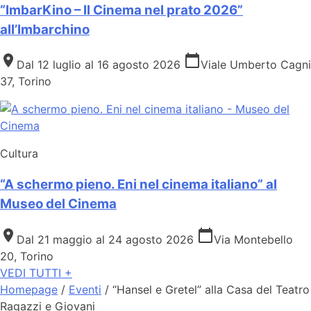
“ImbarKino – Il Cinema nel prato 2026”
all’Imbarchino
place
calendar_today
Dal 12 luglio al 16 agosto 2026
Viale Umberto Cagni
37, Torino
Cultura
“A schermo pieno. Eni nel cinema italiano” al
Museo del Cinema
place
calendar_today
Dal 21 maggio al 24 agosto 2026
Via Montebello
20, Torino
VEDI TUTTI +
Homepage
/
Eventi
/
“Hansel e Gretel” alla Casa del Teatro
Ragazzi e Giovani