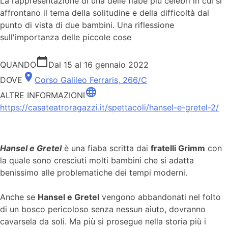
La rappresentazione di una delle fiabe più celebri in cui si
affrontano il tema della solitudine e della difficoltà dal
punto di vista di due bambini. Una riflessione
sull'importanza delle piccole cose
calendar_today
QUANDO
Dal 15 al 16 gennaio 2022
place
DOVE
Corso Galileo Ferraris, 266/C
language
ALTRE INFORMAZIONI
https://casateatroragazzi.it/spettacoli/hansel-e-gretel-2/
Hansel e Gretel
è una fiaba scritta dai
fratelli Grimm
con
la quale sono cresciuti molti bambini che si adatta
benissimo alle problematiche dei tempi moderni.
Anche se
Hansel e Gretel
vengono abbandonati nel folto
di un bosco pericoloso senza nessun aiuto, dovranno
cavarsela da soli. Ma più si prosegue nella storia più i