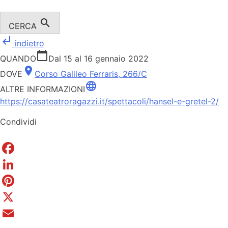
search
CERCA
subdirectory_arrow_left
indietro
calendar_today
QUANDO
Dal 15 al 16 gennaio 2022
place
DOVE
Corso Galileo Ferraris, 266/C
language
ALTRE INFORMAZIONI
https://casateatroragazzi.it/spettacoli/hansel-e-gretel-2/
Condividi
Facebook
LinkedIn
Pinterest
X