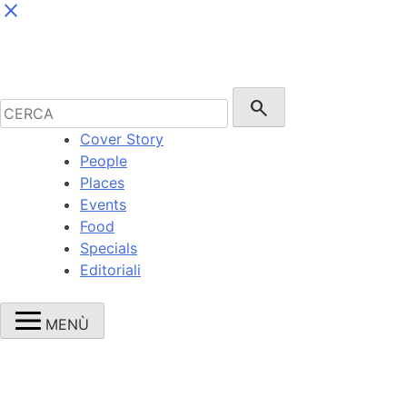
close
Cerca:
search
Cover Story
People
Places
Events
Food
Specials
Editoriali
MENÙ