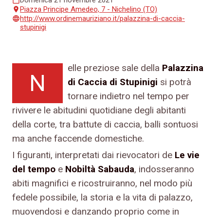
Piazza Principe Amedeo, 7 - Nichelino (TO)
place
http://www.ordinemauriziano.it/palazzina-di-caccia-
language
stupinigi
elle preziose sale della
Palazzina
N
di Caccia di Stupinigi
si potrà
tornare indietro nel tempo per
rivivere le abitudini quotidiane degli abitanti
della corte, tra battute di caccia, balli sontuosi
ma anche faccende domestiche.
I figuranti, interpretati dai rievocatori de
Le vie
del tempo
e
Nobiltà Sabauda
, indosseranno
abiti magnifici e ricostruiranno, nel modo più
fedele possibile, la storia e la vita di palazzo,
muovendosi e danzando proprio come in