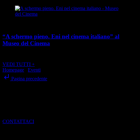
Cultura
“A schermo pieno. Eni nel cinema italiano” al
Museo del Cinema
place
calendar_today
Dal 21 maggio al 24 agosto 2026
Via Montebello 20, Torino
VEDI TUTTI +
Homepage
/
Eventi
/
“Concordia Extra Live” al Teatro Concordia
subdirectory_arrow_left
Pagina precedente
SCRIVI ALLA REDAZIONE
Per dialogare con noi, ottenere informazioni e scoprire come entrare
a far parte del mondo di Torino Magazine
CONTATTACI