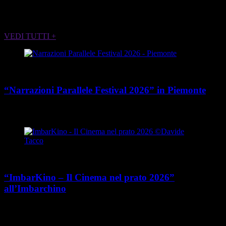
ALTRI EVENTI CHE POTREBBERO
INTERESSARTI
VEDI TUTTI +
Cultura
“Narrazioni Parallele Festival 2026” in Piemonte
place
calendar_today
Dal 25 maggio al 15 agosto 2026
Piemonte
Cultura
“ImbarKino – Il Cinema nel prato 2026”
all’Imbarchino
place
calendar_today
Dal 12 luglio al 16 agosto 2026
Viale Umberto Cagni 37,
Torino