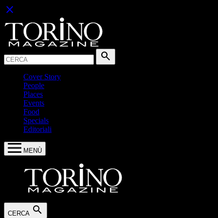
close
Cerca:
search
Cover Story
People
Places
Events
Food
Specials
Editoriali
MENÙ
search
CERCA