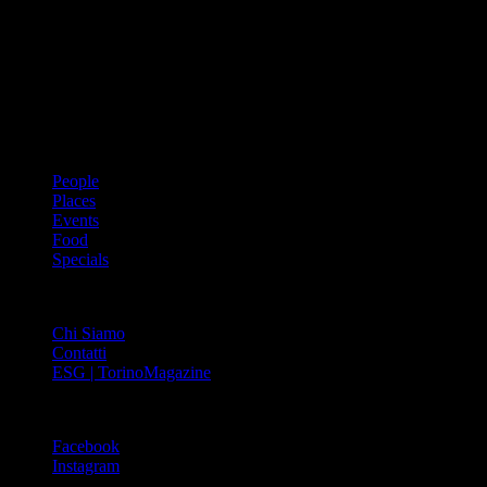
Dal 1988 l’enciclopedia periodica della città. Torino Magazine – la
prima rivista metropolitana in Italia – si propone con un format
innovativo che offre interviste, grandi servizi fotografici, spunti di
cultura urbana internazionale, reportage di viaggi, il meglio che
Torino può offrire sul fronte di enogastronomia e moda, shopping ed
arte, glamour ed eventi, cultura ed intrattenimento.
ARGOMENTI
People
Places
Events
Food
Specials
ABOUT
Chi Siamo
Contatti
ESG | TorinoMagazine
SOCIAL
Facebook
Instagram