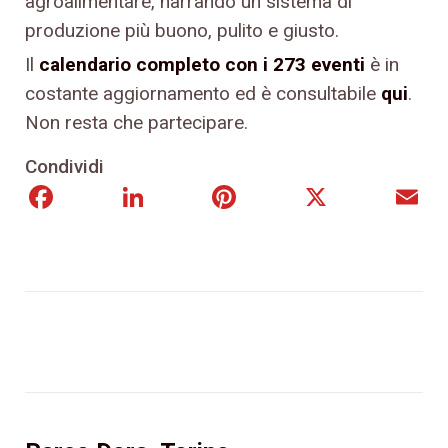
agroalimentare, narrando un sistema di
produzione più buono, pulito e giusto.
Il
calendario completo con i 273 eventi
è in
costante aggiornamento ed è consultabile
qui
.
Non resta che partecipare.
Condividi
Facebook
LinkedIn
Pinterest
X
E