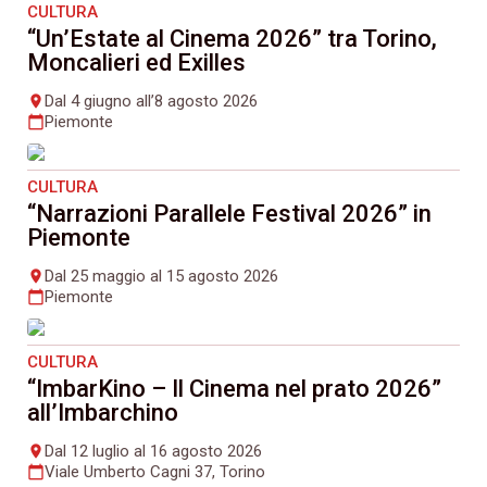
CULTURA
“Un’Estate al Cinema 2026” tra Torino,
Moncalieri ed Exilles
Dal 4 giugno all’8 agosto 2026
place
Piemonte
calendar_today
CULTURA
“Narrazioni Parallele Festival 2026” in
Piemonte
Dal 25 maggio al 15 agosto 2026
place
Piemonte
calendar_today
CULTURA
“ImbarKino – Il Cinema nel prato 2026”
all’Imbarchino
Dal 12 luglio al 16 agosto 2026
place
Viale Umberto Cagni 37, Torino
calendar_today