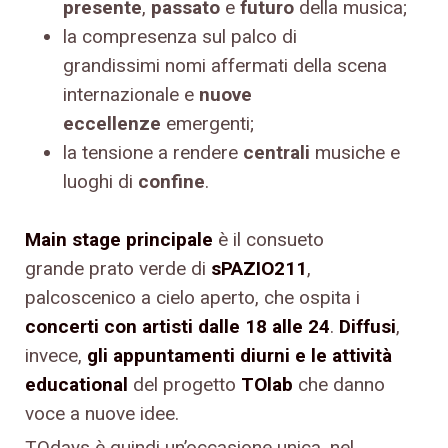
presente
,
passato
e
futuro
della musica;
la compresenza sul palco di
grandissimi nomi affermati della scena
internazionale e
nuove
eccellenze
emergenti;
la tensione a rendere
centrali
musiche e
luoghi di
confine
.
Main stage principale
è il consueto
grande prato verde di
sPAZIO211
,
palcoscenico a cielo aperto, che ospita i
concerti con artisti dalle 18 alle 24
.
Diffusi
,
invece,
gli appuntamenti diurni e le attività
educational
del progetto
TOlab
che danno
voce a nuove idee.
TOdays è quindi un’occasione unica, nel