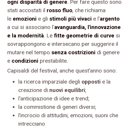
ogni disparità di genere
. Per fare questo sono
stati accostati il
rosso fluo
,
che richiama
le
emozioni
e gli
stimoli più vivaci
e l'
argento
a cui si associano l'
avanguardia, l'innovazione
e la modernità
. Le
fitte geometrie di curve
si
sovrappongono e intersecano per suggerire il
mutare nel tempo
senza
costrizioni
di genere
e
condizioni
prestabilite.
Capisaldi del festival, anche quest’anno sono:
la ricerca imparziale degli
opposti
e la
creazione di
nuovi equilibri
;
l’anticipazione di idee e trend;
la commistione di generi diversi;
l’incrocio di attitudini, emozioni, suoni che
intrecciano