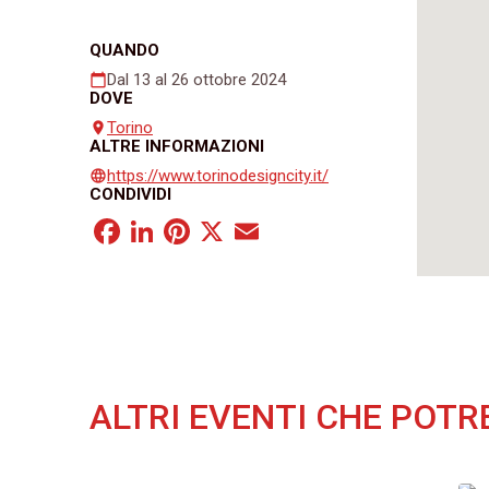
QUANDO
Dal 13 al 26 ottobre 2024
calendar_today
DOVE
Torino
place
ALTRE INFORMAZIONI
https://www.torinodesigncity.it/
language
CONDIVIDI
Facebook
LinkedIn
Pinterest
X
Email
ALTRI EVENTI CHE POTR