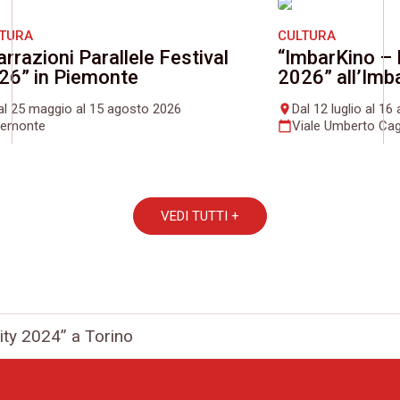
LTURA
CULTURA
arrazioni Parallele Festival
“ImbarKino – 
26” in Piemonte
2026” all’Imb
al 25 maggio al 15 agosto 2026
Dal 12 luglio al 1
place
iemonte
Viale Umberto Cag
calendar_today
VEDI TUTTI +
ity 2024” a Torino