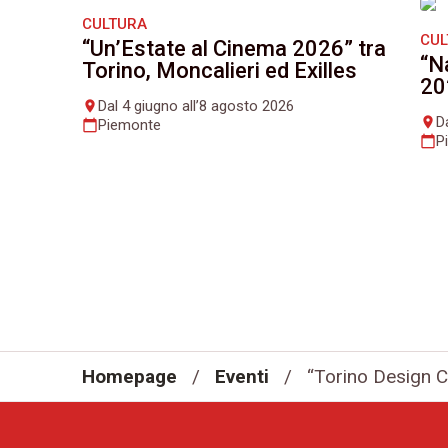
CULTURA
CU
“Un’Estate al Cinema 2026” tra
“N
Torino, Moncalieri ed Exilles
20
Dal 4 giugno all’8 agosto 2026
place
D
place
Piemonte
calendar_today
P
calendar_today
Homepage
/
Eventi
/
“Torino Design C