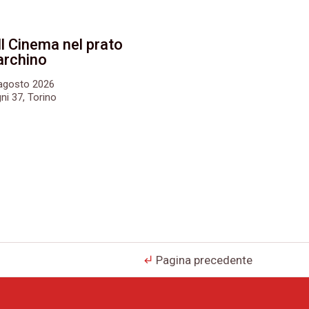
Il Cinema nel prato
archino
6 agosto 2026
ni 37, Torino
Pagina precedente
subdirectory_arrow_left