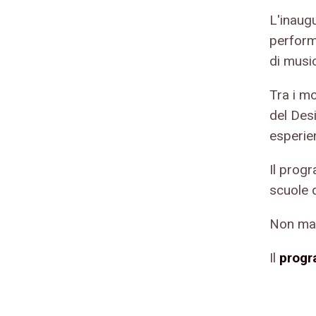
L'inaugu
perform
di musi
Tra i mo
del Des
esperie
Il prog
scuole d
Non man
Il
prog