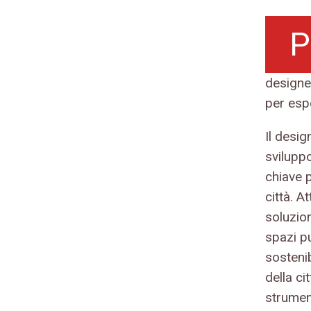
P
designer
per espe
Il desi
svilupp
chiave p
città. A
soluzion
spazi pu
sosteni
della c
strument