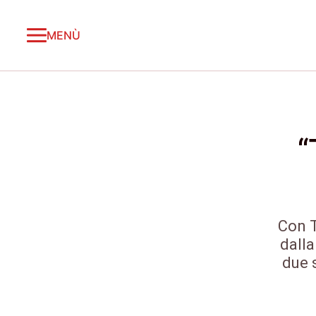
MENÙ
“
Con T
dalla
due s