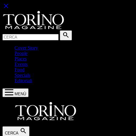
close
Cerca:
search
Cover Story
People
Places
Events
Food
Specials
Editoriali
MENÙ
search
CERCA