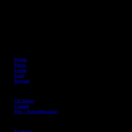
Dal 1988 l’enciclopedia periodica della città. Torino Magazine – la
prima rivista metropolitana in Italia – si propone con un format
innovativo che offre interviste, grandi servizi fotografici, spunti di
cultura urbana internazionale, reportage di viaggi, il meglio che
Torino può offrire sul fronte di enogastronomia e moda, shopping ed
arte, glamour ed eventi, cultura ed intrattenimento.
ARGOMENTI
People
Places
Events
Food
Specials
ABOUT
Chi Siamo
Contatti
ESG | TorinoMagazine
SOCIAL
Facebook