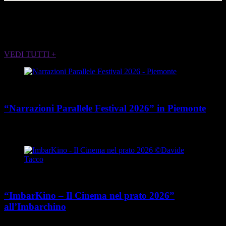
ALTRI EVENTI CHE POTREBBERO
INTERESSARTI
VEDI TUTTI +
Cultura
“Narrazioni Parallele Festival 2026” in Piemonte
place
calendar_today
Dal 25 maggio al 15 agosto 2026
Piemonte
Cultura
“ImbarKino – Il Cinema nel prato 2026”
all’Imbarchino