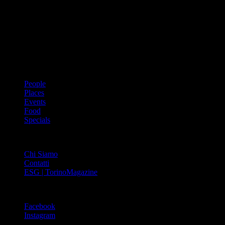
Dal 1988 l’enciclopedia periodica della città. Torino Magazine – la
prima rivista metropolitana in Italia – si propone con un format
innovativo che offre interviste, grandi servizi fotografici, spunti di
cultura urbana internazionale, reportage di viaggi, il meglio che
Torino può offrire sul fronte di enogastronomia e moda, shopping ed
arte, glamour ed eventi, cultura ed intrattenimento.
ARGOMENTI
People
Places
Events
Food
Specials
ABOUT
Chi Siamo
Contatti
ESG | TorinoMagazine
SOCIAL
Facebook
Instagram