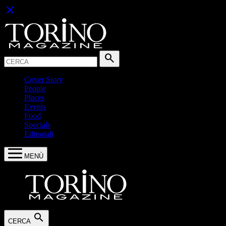
close
Cerca:
search
Cover Story
People
Places
Events
Food
Specials
Editoriali
MENÙ
search
CERCA