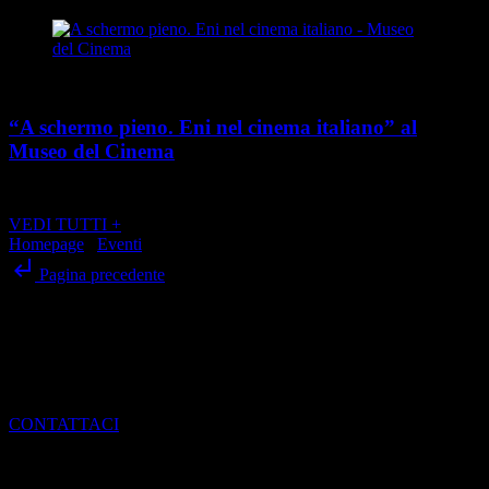
Cultura
“A schermo pieno. Eni nel cinema italiano” al
Museo del Cinema
place
calendar_today
Dal 21 maggio al 24 agosto 2026
Via Montebello 20, Torino
VEDI TUTTI +
Homepage
/
Eventi
/
“Torino Jazz Festival 2024” a Torino
subdirectory_arrow_left
Pagina precedente
SCRIVI ALLA REDAZIONE
Per dialogare con noi, ottenere informazioni e scoprire come entrare
a far parte del mondo di Torino Magazine
CONTATTACI