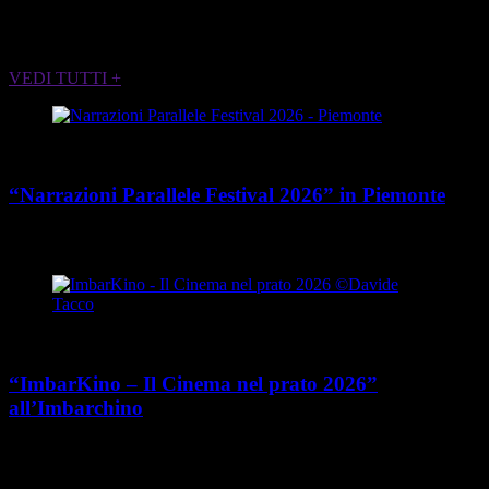
ALTRI EVENTI CHE POTREBBERO
INTERESSARTI
VEDI TUTTI +
Cultura
“Narrazioni Parallele Festival 2026” in Piemonte
place
calendar_today
Dal 25 maggio al 15 agosto 2026
Piemonte
Cultura
“ImbarKino – Il Cinema nel prato 2026”
all’Imbarchino
place
calendar_today
Dal 12 luglio al 16 agosto 2026
Viale Umberto Cagni 37,
Torino