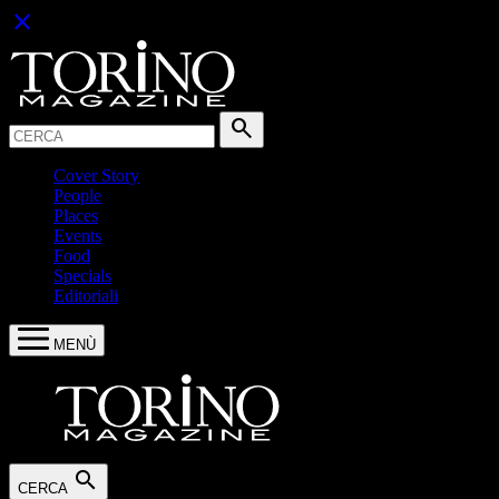
close
Cerca:
search
Cover Story
People
Places
Events
Food
Specials
Editoriali
MENÙ
search
CERCA