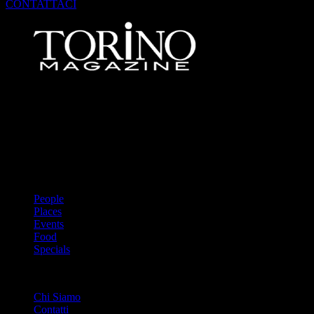
CONTATTACI
Dal 1988 l’enciclopedia periodica della città. Torino Magazine – la
prima rivista metropolitana in Italia – si propone con un format
innovativo che offre interviste, grandi servizi fotografici, spunti di
cultura urbana internazionale, reportage di viaggi, il meglio che
Torino può offrire sul fronte di enogastronomia e moda, shopping ed
arte, glamour ed eventi, cultura ed intrattenimento.
ARGOMENTI
People
Places
Events
Food
Specials
ABOUT
Chi Siamo
Contatti