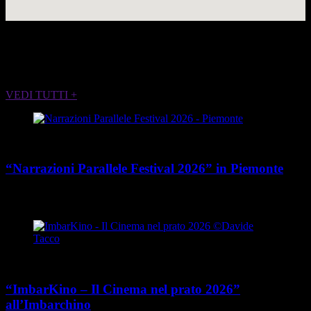
ALTRI EVENTI CHE POTREBBERO
INTERESSARTI
VEDI TUTTI +
Cultura
“Narrazioni Parallele Festival 2026” in Piemonte
place
calendar_today
Dal 25 maggio al 15 agosto 2026
Piemonte
Cultura
“ImbarKino – Il Cinema nel prato 2026”
all’Imbarchino