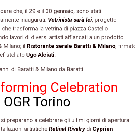
dare che, il 29 e il 30 gennaio, sono stati
ivamente inaugurati:
Vetrinista sarà lei
, progetto
o che trasforma la vetrina di piazza Castello
o lavori di diversi artisti affiancati a un prodotto
& Milano; il
Ristorante serale Baratti & Milano
, firmat
ef stellato
Ugo Alciati
.
forming Celebration
e OGR Torino
R
si preparano a celebrare gli ultimi giorni di apertura
stallazioni artistiche
Retinal Rivalry
di
Cyprien