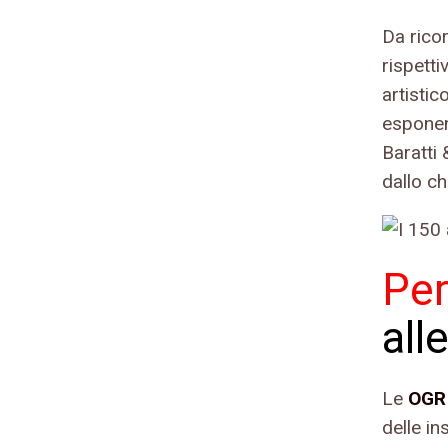
Da ricor
rispett
artistic
esponend
Baratti 
dallo ch
Per
all
Le
OG
delle in