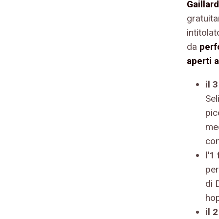
Gaillard
gratuit
intitola
da
per
aperti a
il 
Sel
pic
mec
con
l'1
per
di 
hop
il 