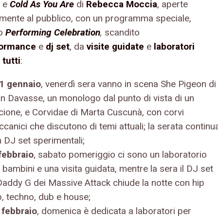
e
Cold As You Are
di
Rebecca Moccia
, aperte
amente al pubblico, con un programma speciale,
to
Performing Celebration
,
scandito
formance
e
dj set
, da
visite guidate
e
laboratori
 tutti
:
31 gennaio
, venerdì sera vanno in scena She Pigeon di
in Davasse, un monologo dal punto di vista di un
cione, e Corvidae di Marta Cuscunà, con corvi
canici che discutono di temi attuali; la serata continu
 DJ set sperimentali;
 febbraio
, sabato pomeriggio ci sono un laboratorio
 bambini e una visita guidata, mentre la sera il DJ set
Daddy G dei Massive Attack chiude la notte con hip
, techno, dub e house;
2 febbraio
, domenica è dedicata a laboratori per