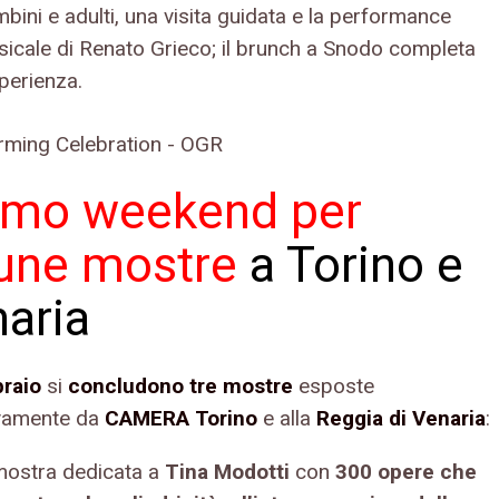
bini e adulti, una visita guidata e la performance
icale di Renato Grieco; il brunch a Snodo completa
sperienza.
imo weekend per
cune mostre
a Torino e
aria
braio
si
concludono tre mostre
esposte
ivamente da
CAMERA Torino
e alla
Reggia di Venaria
:
mostra dedicata a
Tina Modotti
con
300 opere che