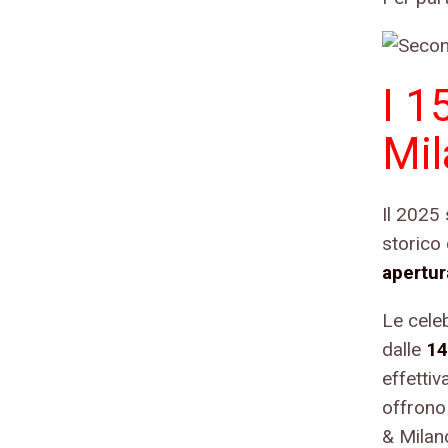
I 1
Mi
Il 2025
storico
apertur
Le celeb
dalle
14
effettiv
offrono 
& Milan