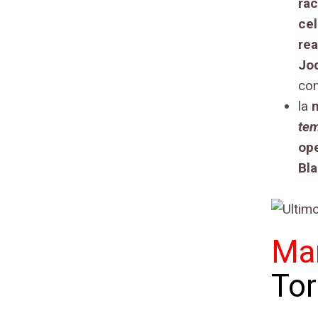
rac
cel
rea
Jo
com
la
tem
op
Bl
Ma
Tor