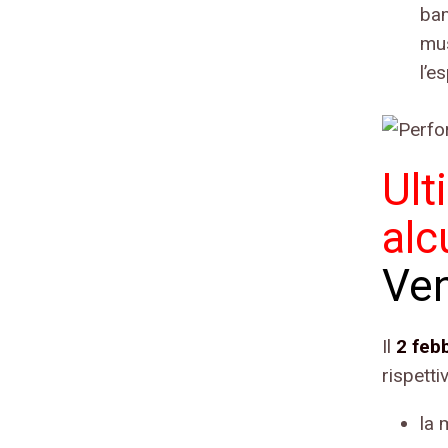
bam
mus
l’e
Ult
al
Ven
Il
2 feb
rispett
la 