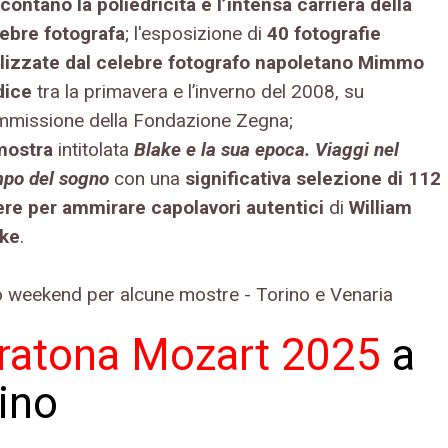
contano la poliedricità e l’intensa carriera della
ebre fotografa
; l'esposizione di
40 fotografie
lizzate dal celebre fotografo napoletano Mimmo
dice
tra la primavera e l’inverno del 2008, su
missione della Fondazione Zegna;
mostra
intitolata
Blake e la sua epoca. Viaggi nel
po del sogno
con un
a
significativa selezione di
112
ere per
ammirare capolavori autentici
di
William
ake
.
ratona Mozart 2025
a
ino