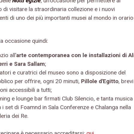
 delle
Notti egizie
, un'occasione per permettere al
 di visitare la straordinaria collezione e i nuovi
enti di uno dei più importanti musei al mondo in orario
ta occasione quindi:
zio all’
arte contemporanea
con le installazioni di Al
rri e Sara Sallam
;
atori e curatrici del museo sono a disposizione del
blico per offrire, ogni 20 minuti,
Pillole d'Egitto
, brevi
ioni accessibili a tutti;
ing e lounge bar firmati Club Silencio, e tanta musica
 i set di Foamnd in Sala Conferenze e Chalanga nella
leria dei Re.
tecipare è necessario accreditarsi:
qui
.