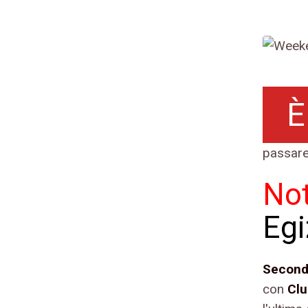
È
passare
Not
Egi
Second
con
Clu