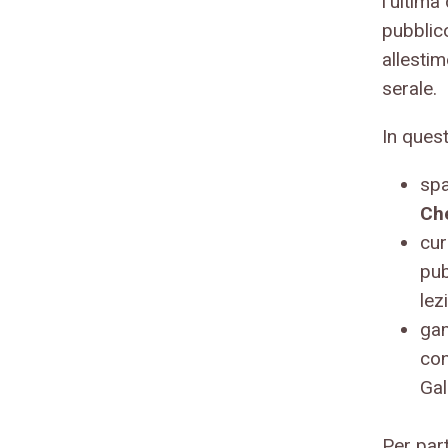
l'ultima
pubblico
allestim
serale.
In ques
spa
Che
cur
pub
lez
gam
con
Gal
Per par