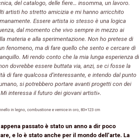
cnica, del catalogo, delle fiere… insomma, un lavoro.
i artisti ho stretto amicizia e mi hanno arricchito
manamente. Essere artista io stesso è una logica
enza, dal momento che vivo sempre in mezzo ai
alla materia e alla sperimentazione. Non ho pretese di
un fenomeno, ma di fare quello che sento e cercare di
ranquillo. Mi rendo conto che la mia lunga esperienza di
non dovrebbe essere buttata via, anzi, se ci fosse la
ità di fare qualcosa d’interessante, e intendo dal punto
 umano, si potrebbero portare avanti progetti con dei
 Mi interessa il futuro dei giovani artisti».
nnello in legno, combustione e vernice in oro, 83×123 cm
appena passato è stato un anno a dir poco
lare, e lo è stato anche per il mondo dell’arte. La