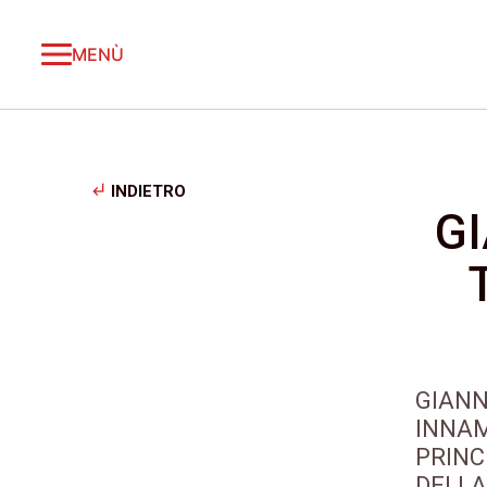
MENÙ
subdirectory_arrow_left
INDIETRO
GI
GIANN
INNAM
PRINC
DELLA