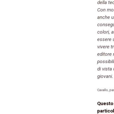
della te
Con molt
anche u
consegu
colori, 
essere 
vivere t
editore 
possibil
di vista
giovani.
Cavallo, pa
Questo 
partico