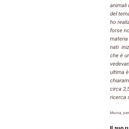
animali 
del tem
ho reali
forse n
materia 
nati in
che è u
vedevano
ultima è
chiaram
circa 2,
ricerca 
Mucca, pann
Il suo 