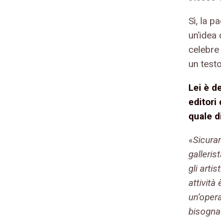
Sì, la p
un’idea
celebre 
un testo
Le
i è d
editori
quale d
«
Sicura
galleris
gli arti
attività 
un’opera
bisogna 