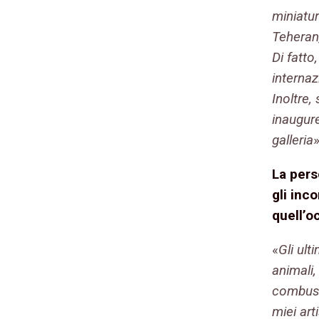
miniatur
Teheran,
Di fatt
internaz
Inoltre
inaugur
galleria
»
La pers
gli inc
quell’o
«
Gli ult
animali,
combusti
miei art