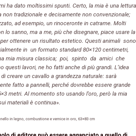
mi ha dato moltissimi spunti. Certo, la mia è una lettur
a non tradizionale e decisamente non convenzionale;
zzato, ad esempio, un rinoceronte in catrame. Molti
on lo sanno, ma a me, più che disegnare, piace usare la
per ottenere un risultato estetico. Questi animali sono
izialmente in un formato standard 80×120 centimetri,
na mia misura classica; poi, spinto da amici che
 questi lavori, ne ho fatti anche di più grandi. L’idea
 di creare un cavallo a grandezza naturale: sarà
ente fatto a pannelli, perché dovrebbe essere grande
5×3 metri. Al momento sto usando l’oro, però la mia
sui materiali è continua
».
ello in legno, combustione e vernice in oro, 63×83 cm
ruolo di editore può essere agganciato a quello di