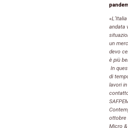
pandemi
«
L’Itali
andata 
situazio
un merc
devo ce
è più be
In quest
di tempo
lavori i
contatt
SAFPEM 
Contemp
ottobre 
Micro &