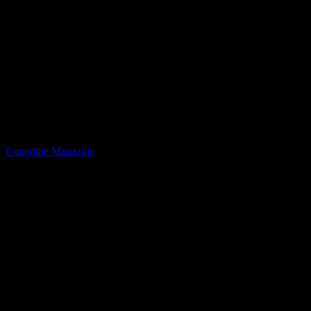
Copertine Magazine
Inverno 2019
IL GRANDE SERVIZIO
Israele à la carte
PERSONAGGIO DI COPERTINA