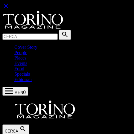
close
Cerca:
search
Cover Story
People
Places
Events
Food
Specials
Editoriali
MENÙ
search
CERCA