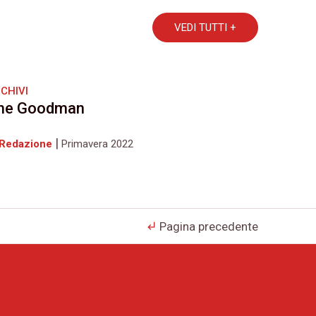
VEDI TUTTI +
CHIVI
he Goodman
|
 Redazione
Primavera 2022
Pagina precedente
subdirectory_arrow_left