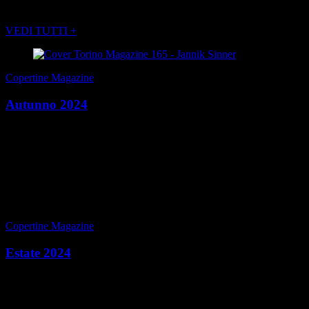
POTREBBE INTERESSARTI ANCHE
VEDI TUTTI +
Copertine Magazine
Autunno 2024
COVER STORY Racconto di una copertina, Sinner Pensiero, Il
Divino Sinner, Sinner Icona Pop TEATRO REGIO LA RENTRÉE
Il reportage dell’evento VIAGGIO ALLE MALDIVE Le...
di Redazione
|
Autunno 2024
Copertine Magazine
Estate 2024
COVER STORY Mathieu Jouvin, nuovo innamorato di Torino A
SPASSO PER TORINO Una guida emozionale VIAGGIO IN
POLONIA Cracovia + Varsavia FOOD & WINE Guida non