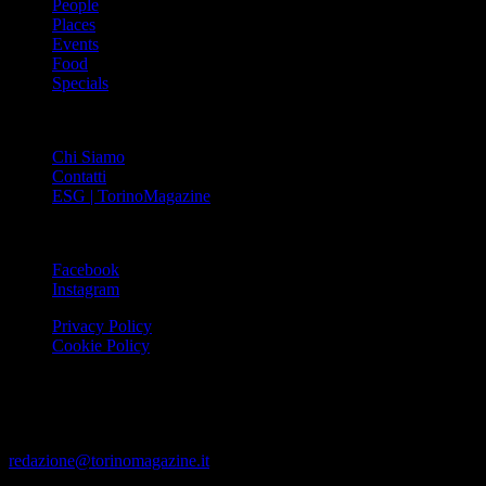
People
Places
Events
Food
Specials
ABOUT
Chi Siamo
Contatti
ESG | TorinoMagazine
SOCIAL
Facebook
Instagram
Privacy Policy
Cookie Policy
Le foto e i video presenti su www.torinomagazine.it possono essere
stati presi da Internet e quindi valutati di pubblico dominio. Se i
soggetti o gli autori avessero qualcosa in contrario alla
pubblicazione, lo possono segnalare alla redazione (tramite e-mail:
redazione@torinomagazine.it
)