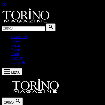
close
Cerca:
search
Cover Story
People
Places
Events
Food
Specials
Editoriali
MENÙ
search
CERCA