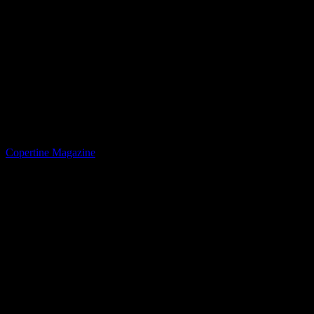
Copertine Magazine
PRIMAVERA 2021
NITTO ATP FINALS
A Torino il miglior tennis del mondo
RAFAEL NADAL