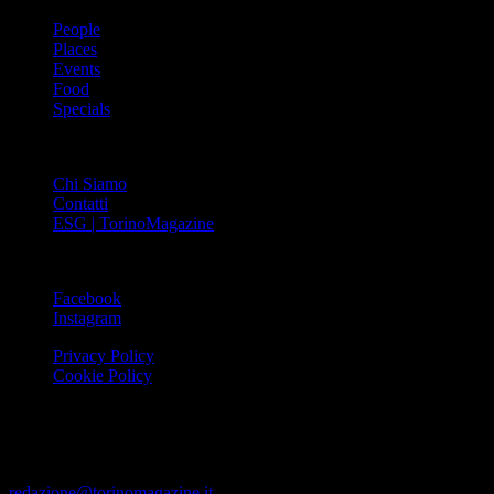
People
Places
Events
Food
Specials
ABOUT
Chi Siamo
Contatti
ESG | TorinoMagazine
SOCIAL
Facebook
Instagram
Privacy Policy
Cookie Policy
Le foto e i video presenti su www.torinomagazine.it possono essere
stati presi da Internet e quindi valutati di pubblico dominio. Se i
soggetti o gli autori avessero qualcosa in contrario alla
pubblicazione, lo possono segnalare alla redazione (tramite e-mail:
redazione@torinomagazine.it
)