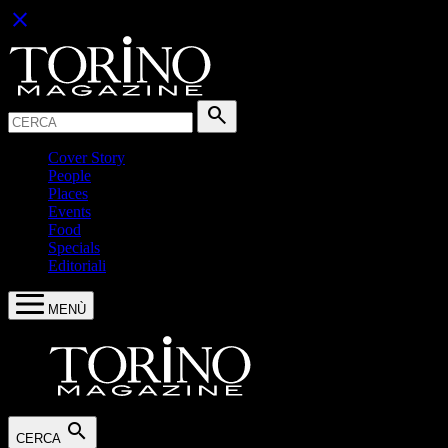
close
Cerca:
search
Cover Story
People
Places
Events
Food
Specials
Editoriali
MENÙ
search
CERCA