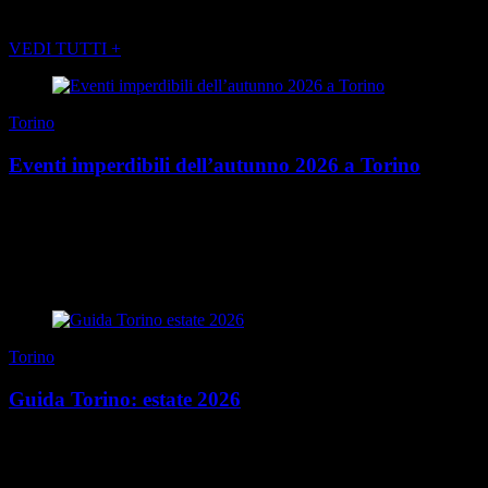
POTREBBE INTERESSARTI ANCHE
VEDI TUTTI +
Torino
Eventi imperdibili dell’autunno 2026 a Torino
È quasi tempo di ombrelloni, mare, spiagge… È soprattutto il
momento di accaparrarsi il nuovo Torino Magazine Estate uscito
qualche giorno fa in edicola. Ma è anche ...
di Redazione
|
27 luglio 2026
Torino
Guida Torino: estate 2026
Mangiare presto Chi ben comincia è a metà dell’opera, anche
d’estate. Quando vogliamo iniziare una giornata al top, per dolci e
brioches passiamo da Tarì (via Mazz...