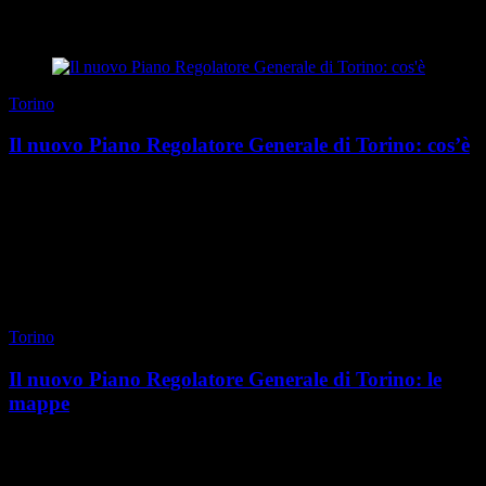
di Redazione
|
Estate 2026
Torino
Il nuovo Piano Regolatore Generale di Torino: cos’è
L’ultimo Piano Regolatore Generale della città di Torino veniva
approvato nel 1995, dopo essere stato redatto quattro anni prima da
Augusto Cagnardi e Vittorio Gregott...
di Redazione
|
Estate 2026
Torino
Il nuovo Piano Regolatore Generale di Torino: le
mappe
Il Piano Regolatore Generale è un lavoro di analisi approfondito che
esplora le evoluzioni della città un pezzo alla volta, per identificare
per ogni componente urbana ...