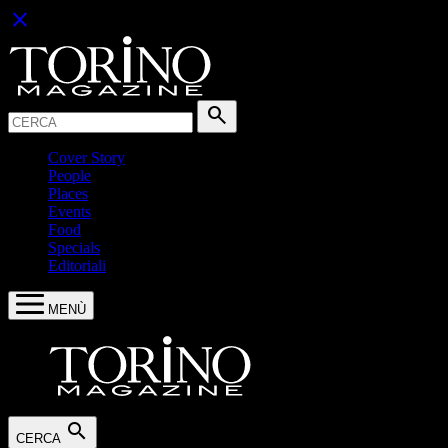
close
Cerca:
search
Cover Story
People
Places
Events
Food
Specials
Editoriali
MENÙ
search
CERCA