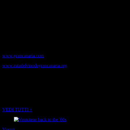
Viene servito ad una temperatura di 16-18° C e ha grado alcolico di
14% vol. Per scoprire i sapori di Gran Canaria, pregni della sua
storia e delle sue origini, delle diversità e della sua fertile terra
affacciata sull’Atlantico, non resta che andarci!
RM IDEAS FACTORY
Maggiori informazioni su:
www.grancanaria.com
www.rutadelvinodegrancanaria.org
(Foto di TURISMO GRAN CANARIA)
POTREBBE INTERESSARTI ANCHE
VEDI TUTTI +
Viaggi