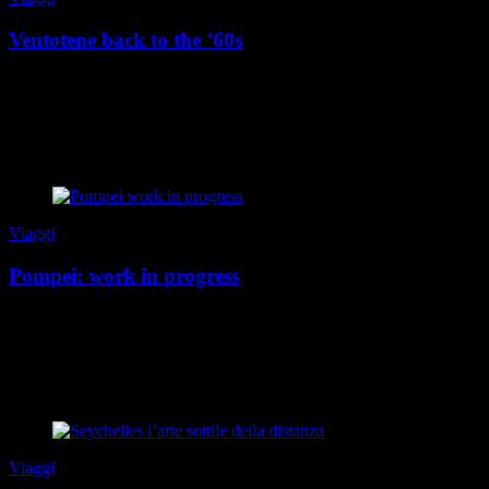
Ventotene back to the ’60s
Ventotene non cerca di piacere a tutti. Non ha boutique eleganti,
beach club, passeggiate glamour o locali aperti fino all’alba. E forse
è proprio per questo che c...
di Silvia Donatiello
|
Estate 2026
Viaggi
Pompei: work in progress
Ancora oggi si prova un misto di attrazione e inquietudine per la
sorte di Pompei. Passeggiare tra le sue strade è come entrare in una
dimensione sospesa, dove ogni piet...
di Silvia Donatiello
|
Speciale Torino Sociale 2026
Viaggi