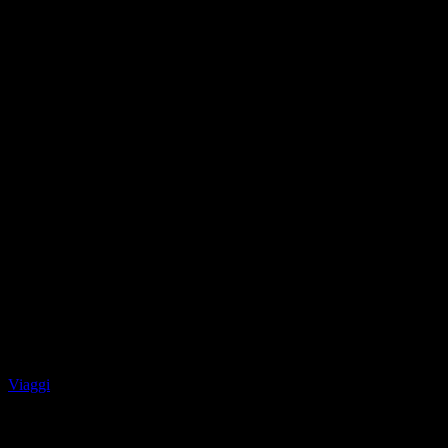
Viaggi
La Via del Vino di Gran Canaria