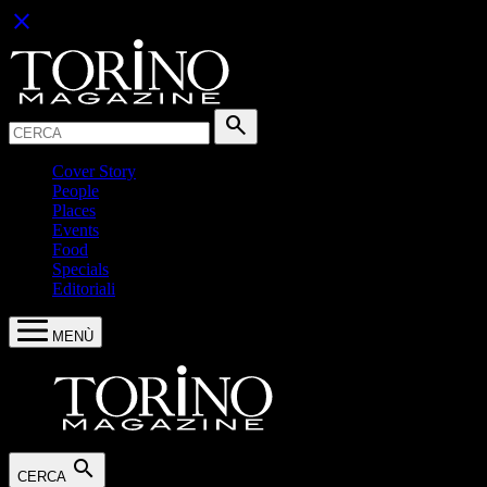
close
Cerca:
search
Cover Story
People
Places
Events
Food
Specials
Editoriali
MENÙ
search
CERCA