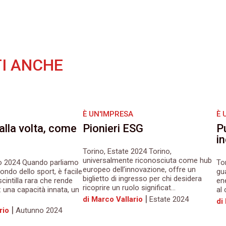
I ANCHE
È UN'IMPRESA
È 
alla volta, come
Pionieri ESG
P
i
Torino, Estate 2024 Torino,
universalmente riconosciuta come hub
o 2024 Quando parliamo
Tor
europeo dell’innovazione, offre un
ondo dello sport, è facile
gu
biglietto di ingresso per chi desidera
cintilla rara che rende
ene
ricoprire un ruolo significat...
 una capacità innata, un
al 
|
di Marco Vallario
Estate 2024
di
|
rio
Autunno 2024