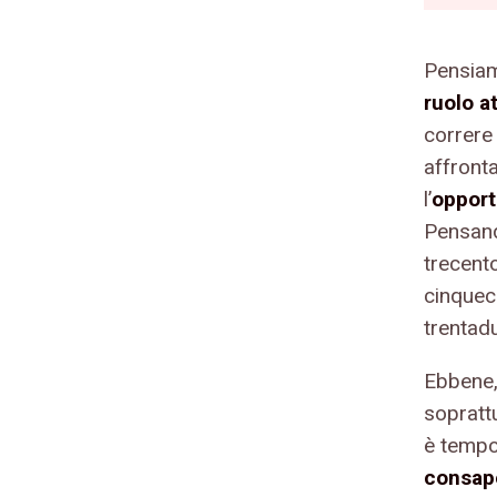
Pensiam
ruolo a
correre
affronta
l’
opport
Pensand
trecent
cinquece
trentadu
Ebbene,
soprattu
è tempo
consap