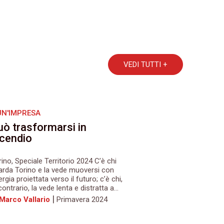
VEDI TUTTI +
UN'IMPRESA
uò trasformarsi in
ncendio
ino, Speciale Territorio 2024 C’è chi
arda Torino e la vede muoversi con
rgia proiettata verso il futuro; c’è chi,
contrario, la vede lenta e distratta a...
|
 Marco Vallario
Primavera 2024