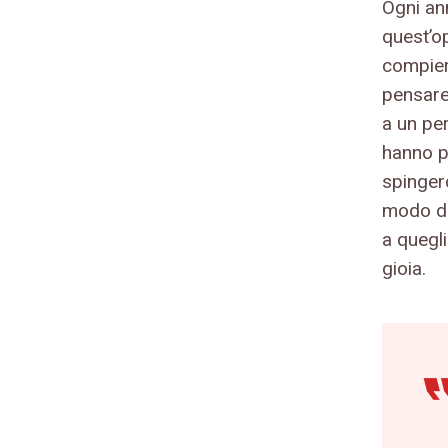
Ogni an
quest’o
compiere
pensare
a un pe
hanno po
spinger
modo de
a quegl
gioia.