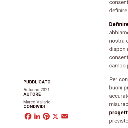
consenti
definire
Definir
abbiamo
nostra c
disponia
consent
campo p
Per con
PUBBLICATO
buoni p
Autunno 2021
AUTORE
accurate
Marco Vallario
misurab
CONDIVIDI
progett
Facebook
LinkedIn
Pinterest
X
Email
previsto