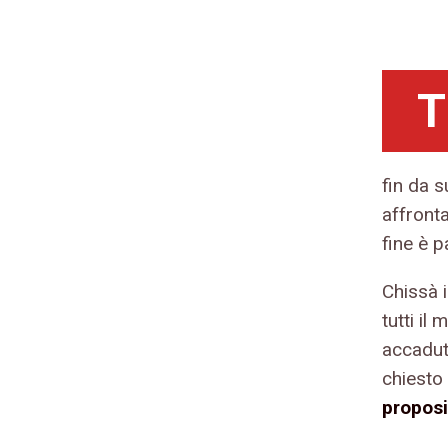
T
fin da 
affronta
fine è 
Chissà i
tutti il
accaduto
chiesto 
proposi