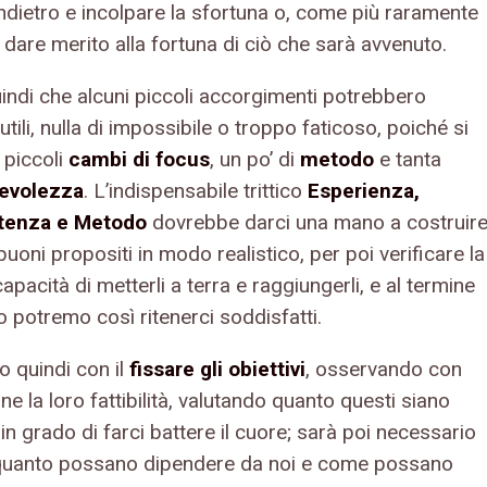
indietro e incolpare la sfortuna o, come più raramente
dare merito alla fortuna di ciò che sarà avvenuto.
indi che alcuni piccoli accorgimenti potrebbero
utili, nulla di impossibile o troppo faticoso, poiché si
i piccoli
cambi di focus
, un po’ di
metodo
e tanta
evolezza
. L’indispensabile trittico
Esperienza,
enza e Metodo
dovrebbe darci una mano a costruir
 buoni propositi in modo realistico, per poi verificare la
apacità di metterli a terra e raggiungerli, e al termine
o potremo così ritenerci soddisfatti.
o quindi con il
fissare gli obiettivi
, osservando con
ne la loro fattibilità, valutando quanto questi siano
 in grado di farci battere il cuore; sarà poi necessario
quanto possano dipendere da noi e come possano