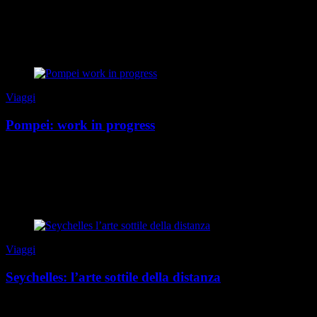
beach club, passeggiate glamour o locali aperti fino all’alba. E forse
è proprio per questo che c...
di Silvia Donatiello
|
Estate 2026
Viaggi
Pompei: work in progress
Ancora oggi si prova un misto di attrazione e inquietudine per la
sorte di Pompei. Passeggiare tra le sue strade è come entrare in una
dimensione sospesa, dove ogni piet...
di Silvia Donatiello
|
Speciale Torino Sociale 2026
Viaggi
Seychelles: l’arte sottile della distanza
A metà tra continente africano e subcontinente indiano, le isole