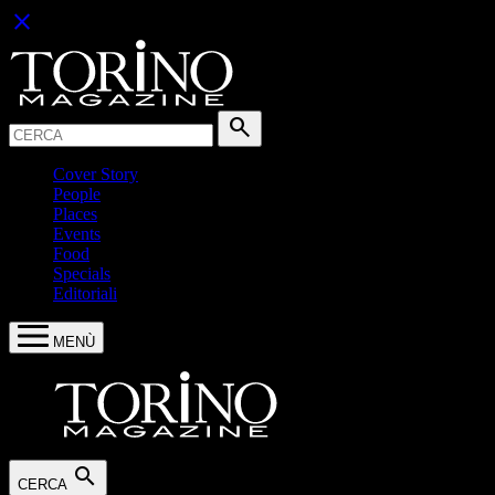
close
Cerca:
search
Cover Story
People
Places
Events
Food
Specials
Editoriali
MENÙ
search
CERCA