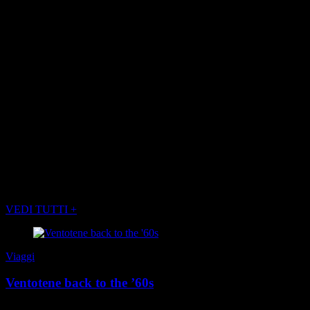
Un nuovo modo di camminare verso il
futuro
Cammini verso Roma
è più di un progetto. È un nuovo modo di
vivere la città eterna, lasciandosi sorprendere da angoli poco noti, da
storie silenziose, da sapori autentici e architetture visionarie. È un
invito a rallentare, a ritrovare il ritmo del passo e dell’osservazione.
È una Roma che non urla, ma sussurra. E che, proprio per questo, si
fa ricordare molto più a lungo.
(foto di SLOWAYS
)
POTREBBE INTERESSARTI ANCHE
VEDI TUTTI +
Viaggi
Ventotene back to the ’60s
Ventotene non cerca di piacere a tutti. Non ha boutique eleganti,