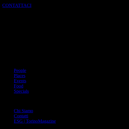
CONTATTACI
Dal 1988 l’enciclopedia periodica della città. Torino Magazine – la
prima rivista metropolitana in Italia – si propone con un format
innovativo che offre interviste, grandi servizi fotografici, spunti di
cultura urbana internazionale, reportage di viaggi, il meglio che
Torino può offrire sul fronte di enogastronomia e moda, shopping ed
arte, glamour ed eventi, cultura ed intrattenimento.
ARGOMENTI
People
Places
Events
Food
Specials
ABOUT
Chi Siamo
Contatti
ESG | TorinoMagazine