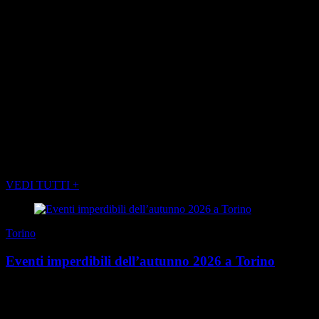
Paolo, in quegli anni, suonava col fratello (si dice più bravo) le hit di
Crosby, Still e Nash.
Per te, caro Paolo, vale il titolo del libro di
Pablo Neruda:
Confesso che ho vissuto
. Cosi, se voglio trovare un
minimo di conforto in una giornata inaccettabile, penso che la tua
bonaria presenza non lascerà mai questo edificio da dove ti scrivo.
E
torneremo a sorriderci
. Intanto, per ora, non so dove sei, ma ti
abbraccio forte amico mio. Come ho sempre fatto ogni giorno che ti
ho salutato.
Guido
POTREBBE INTERESSARTI ANCHE
VEDI TUTTI +
Torino
Eventi imperdibili dell’autunno 2026 a Torino
È quasi tempo di ombrelloni, mare, spiagge… È soprattutto il
momento di accaparrarsi il nuovo Torino Magazine Estate uscito
qualche giorno fa in edicola. Ma è anche ...