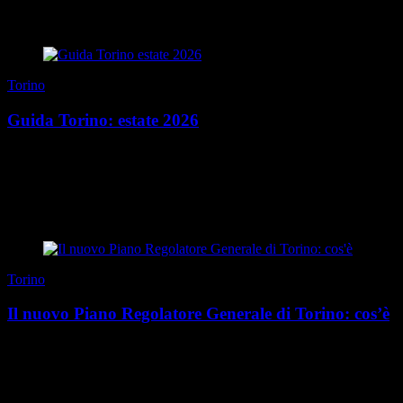
di Redazione
|
27 luglio 2026
Torino
Guida Torino: estate 2026
Mangiare presto Chi ben comincia è a metà dell’opera, anche
d’estate. Quando vogliamo iniziare una giornata al top, per dolci e
brioches passiamo da Tarì (via Mazz...
di Redazione
|
Estate 2026
Torino
Il nuovo Piano Regolatore Generale di Torino: cos’è
L’ultimo Piano Regolatore Generale della città di Torino veniva
approvato nel 1995, dopo essere stato redatto quattro anni prima da
Augusto Cagnardi e Vittorio Gregott...