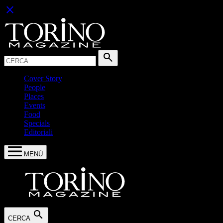
close
Cerca:
search
Cover Story
People
Places
Events
Food
Specials
Editoriali
MENÙ
search
CERCA