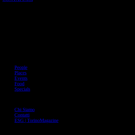
Dal 1988 l’enciclopedia periodica della città. Torino Magazine – la
prima rivista metropolitana in Italia – si propone con un format
innovativo che offre interviste, grandi servizi fotografici, spunti di
cultura urbana internazionale, reportage di viaggi, il meglio che
Torino può offrire sul fronte di enogastronomia e moda, shopping ed
arte, glamour ed eventi, cultura ed intrattenimento.
ARGOMENTI
People
Places
Events
Food
Specials
ABOUT
Chi Siamo
Contatti
ESG | TorinoMagazine
SOCIAL