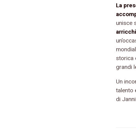
La pres
accompa
unisce s
arricch
un’occas
mondiale
storica 
grandi 
Un inco
talento
di Janni