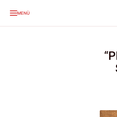
MENÙ
“P