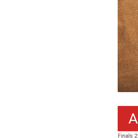
A
Finals 2