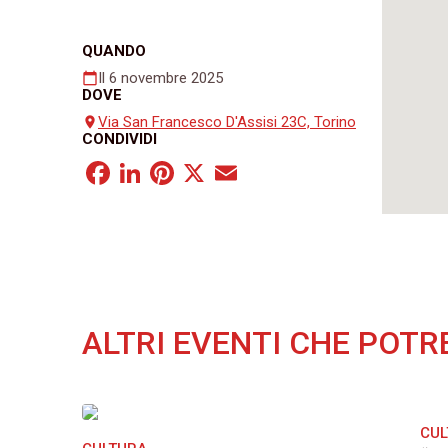
QUANDO
Il 6 novembre 2025
calendar_today
DOVE
Via San Francesco D'Assisi 23C, Torino
place
CONDIVIDI
Facebook
LinkedIn
Pinterest
X
Email
ALTRI EVENTI CHE POTR
CU