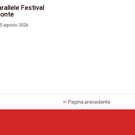
rallele Festival
monte
15 agosto 2026
Pagina precedente
subdirectory_arrow_left