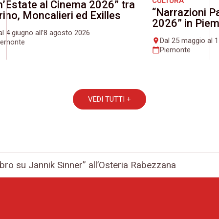
CULTURA
n’Estate al Cinema 2026” tra
“Narrazioni Pa
rino, Moncalieri ed Exilles
2026” in Pie
al 4 giugno all’8 agosto 2026
Dal 25 maggio al 
place
iemonte
Piemonte
calendar_today
VEDI TUTTI +
ibro su Jannik Sinner” all’Osteria Rabezzana