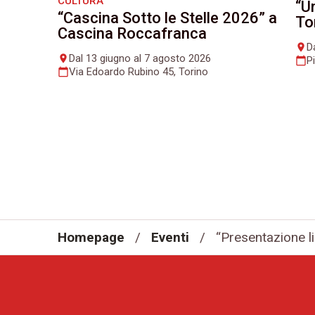
CULTURA
“U
“Cascina Sotto le Stelle 2026” a
To
Cascina Roccafranca
D
place
Dal 13 giugno al 7 agosto 2026
place
P
calendar_today
Via Edoardo Rubino 45, Torino
calendar_today
Homepage
/
Eventi
/
“Presentazione l