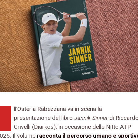
ll’Osteria Rabezzana va in scena la
presentazione del libro
Jannik Sinner
di Riccard
Crivelli (Diarkos), in occasione delle Nitto ATP
025. Il volume
racconta il percorso umano e sportiv