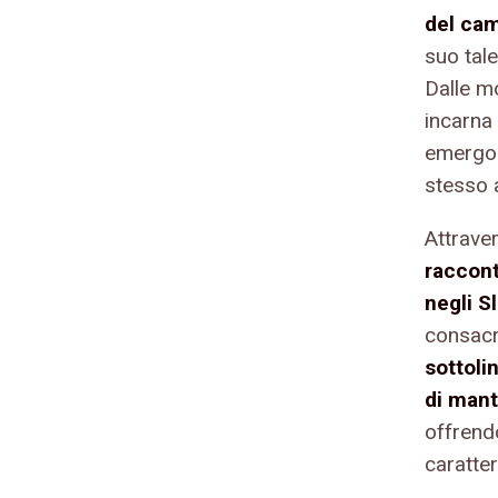
del cam
suo tale
Dalle mo
incarna 
emergon
stesso 
Attrave
raccont
negli S
consacr
sottolin
di mant
offrendo
caratter