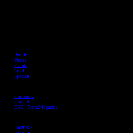
Dal 1988 l’enciclopedia periodica della città. Torino Magazine – la
prima rivista metropolitana in Italia – si propone con un format
innovativo che offre interviste, grandi servizi fotografici, spunti di
cultura urbana internazionale, reportage di viaggi, il meglio che
Torino può offrire sul fronte di enogastronomia e moda, shopping ed
arte, glamour ed eventi, cultura ed intrattenimento.
ARGOMENTI
People
Places
Events
Food
Specials
ABOUT
Chi Siamo
Contatti
ESG | TorinoMagazine
SOCIAL
Facebook
Instagram