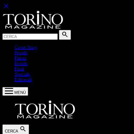
close
Cerca:
search
Cover Story
People
Places
Events
Food
Specials
Editoriali
MENÙ
search
CERCA