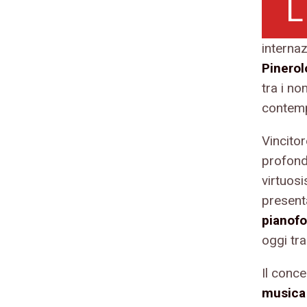
L
internaz
Pinero
tra i n
contem
Vincito
profondi
virtuosi
present
pianofo
oggi tra
Il conc
musica 