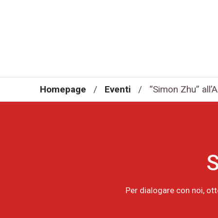
Homepage
/
Eventi
/
“Simon Zhu” all’
S
Per dialogare con noi, ot