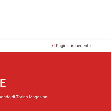
Pagina precedente
subdirectory_arrow_left
NE
l mondo di Torino Magazine