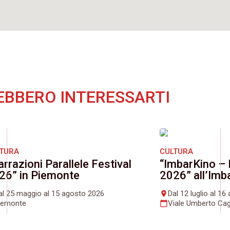
EBBERO INTERESSARTI
LTURA
CULTURA
arrazioni Parallele Festival
“ImbarKino – 
26” in Piemonte
2026” all’Imb
al 25 maggio al 15 agosto 2026
Dal 12 luglio al 1
place
iemonte
Viale Umberto Cag
calendar_today