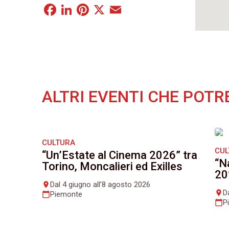
Facebook
LinkedIn
Pinterest
X
Email
ALTRI EVENTI CHE POTR
CULTURA
CU
“Un’Estate al Cinema 2026” tra
“N
Torino, Moncalieri ed Exilles
20
Dal 4 giugno all’8 agosto 2026
place
D
place
Piemonte
calendar_today
P
calendar_today