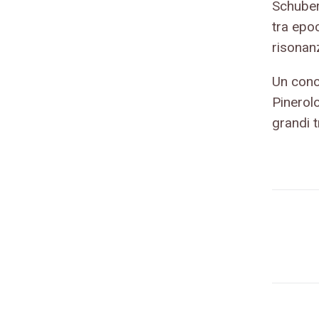
Schubert
tra epoc
risonan
Un conc
Pinerol
grandi t