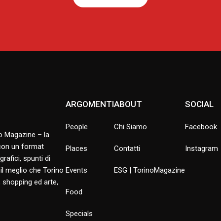
ARGOMENTI
ABOUT
SOCIAL
People
Chi Siamo
Facebook
no Magazine – la
 con un format
Places
Contatti
Instagram
rafici, spunti di
 il meglio che Torino
Events
ESG | TorinoMagazine
 shopping ed arte,
Food
Specials