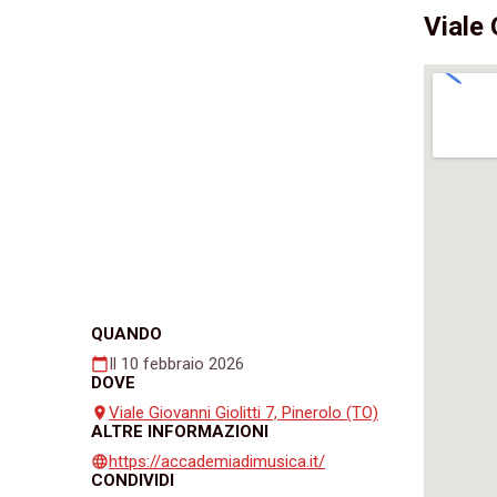
Viale 
QUANDO
Il 10 febbraio 2026
calendar_today
DOVE
Viale Giovanni Giolitti 7, Pinerolo (TO)
place
ALTRE INFORMAZIONI
https://accademiadimusica.it/
language
CONDIVIDI