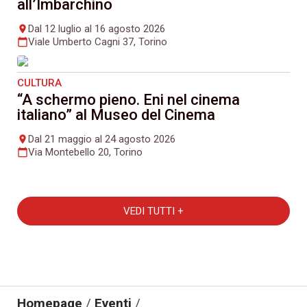
all’Imbarchino
Dal 12 luglio al 16 agosto 2026
place
Viale Umberto Cagni 37, Torino
calendar_today
CULTURA
“A schermo pieno. Eni nel cinema
italiano” al Museo del Cinema
Dal 21 maggio al 24 agosto 2026
place
Via Montebello 20, Torino
calendar_today
VEDI TUTTI +
Homepage
/
Eventi
/