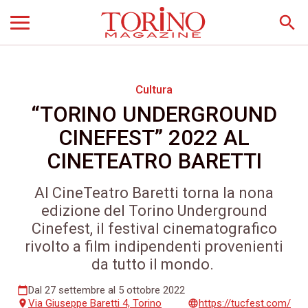
search
Cultura
“TORINO UNDERGROUND
CINEFEST” 2022 AL
CINETEATRO BARETTI
Al CineTeatro Baretti torna la nona
edizione del Torino Underground
Cinefest, il festival cinematografico
rivolto a film indipendenti provenienti
da tutto il mondo.
Dal 27 settembre al 5 ottobre 2022
calendar_today
Via Giuseppe Baretti 4, Torino
https://tucfest.com/
place
language