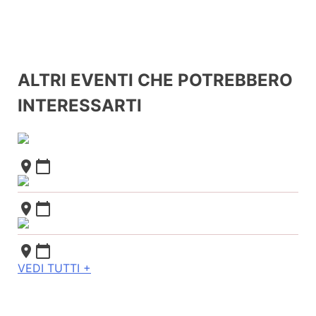
ALTRI EVENTI CHE POTREBBERO
INTERESSARTI
place
calendar_today
place
calendar_today
place
calendar_today
VEDI TUTTI +