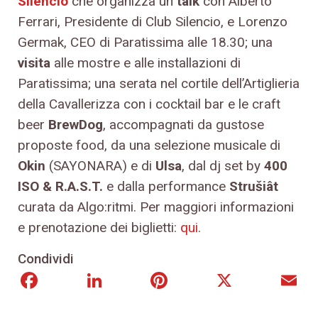
Silencio
che organizza un
talk
con Alberto
Ferrari, Presidente di Club Silencio, e Lorenzo
Germak, CEO di Paratissima alle 18.30; una
visita
alle mostre e alle installazioni di
Paratissima; una serata nel cortile dell’Artiglieria
della Cavallerizza con i cocktail bar e le craft
beer
BrewDog
, accompagnati da gustose
proposte food, da una selezione musicale di
Okin
(SAYONARA) e di
Ulsa
, dal dj set by
400
ISO & R.A.S.T.
e dalla performance
Strušiât
curata da Algo:ritmi. Per maggiori informazioni
e prenotazione dei biglietti:
qui
.
Condividi
Facebook
LinkedIn
Pinterest
X
E