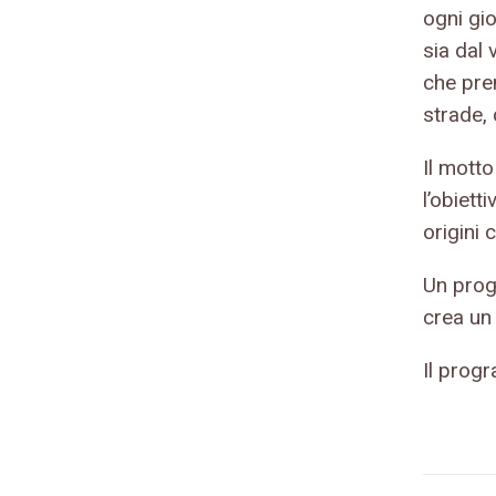
ogni gi
sia dal 
che pre
strade, 
Il motto
l’obiett
origini c
Un prog
crea un
Il prog