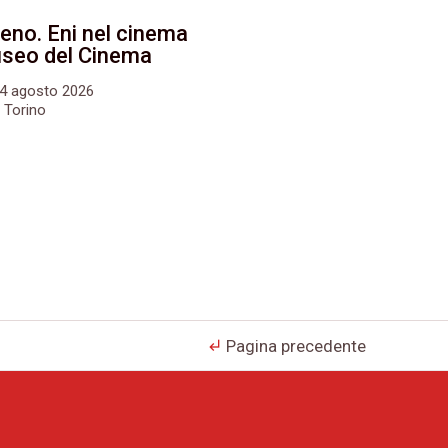
eno. Eni nel cinema
Museo del Cinema
24 agosto 2026
 Torino
Pagina precedente
subdirectory_arrow_left