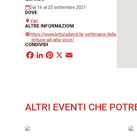
Dal 16 al 23 settembre 2021
calendar_today
DOVE
Vari
place
ALTRE INFORMAZIONI
https://www.letturaday.it/la-settimana-della
language
-lettura-ad-alta-voce/
CONDIVIDI
Facebook
LinkedIn
Pinterest
X
Email
ALTRI EVENTI CHE POTR