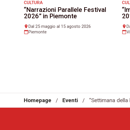
CULTURA
CU
“Narrazioni Parallele Festival
“I
2026” in Piemonte
20
Dal 25 maggio al 15 agosto 2026
D
place
place
Piemonte
V
calendar_today
calendar_today
Homepage
/
Eventi
/
“Settimana della 