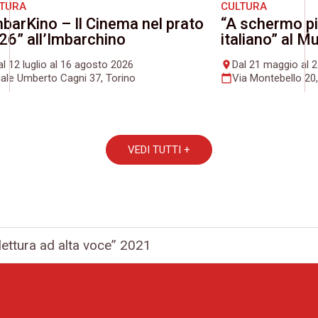
LTURA
CULTURA
mbarKino – Il Cinema nel prato
“A schermo pi
26” all’Imbarchino
italiano” al 
al 12 luglio al 16 agosto 2026
Dal 21 maggio al 
place
iale Umberto Cagni 37, Torino
Via Montebello 20,
calendar_today
VEDI TUTTI +
lettura ad alta voce” 2021