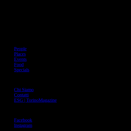
Dal 1988 l’enciclopedia periodica della città. Torino Magazine – la
prima rivista metropolitana in Italia – si propone con un format
innovativo che offre interviste, grandi servizi fotografici, spunti di
cultura urbana internazionale, reportage di viaggi, il meglio che
Torino può offrire sul fronte di enogastronomia e moda, shopping ed
arte, glamour ed eventi, cultura ed intrattenimento.
ARGOMENTI
People
Places
Events
Food
Specials
ABOUT
Chi Siamo
Contatti
ESG | TorinoMagazine
SOCIAL
Facebook
Instagram