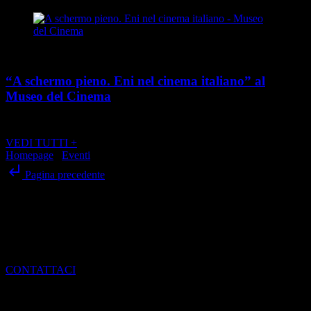
Cultura
“A schermo pieno. Eni nel cinema italiano” al
Museo del Cinema
place
calendar_today
Dal 21 maggio al 24 agosto 2026
Via Montebello 20, Torino
VEDI TUTTI +
Homepage
/
Eventi
/
“Rockin’1000” all’Allianz Stadium
subdirectory_arrow_left
Pagina precedente
SCRIVI ALLA REDAZIONE
Per dialogare con noi, ottenere informazioni e scoprire come entrare
a far parte del mondo di Torino Magazine
CONTATTACI