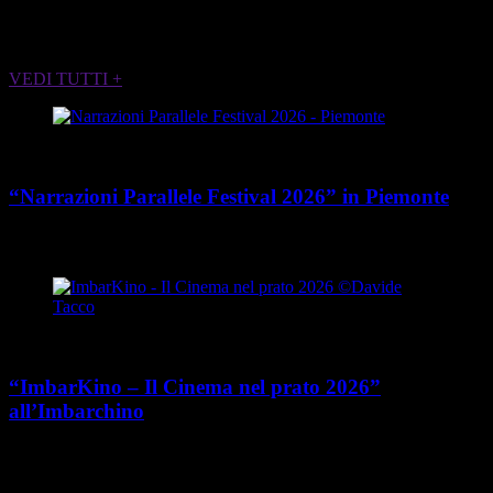
ALTRI EVENTI CHE POTREBBERO
INTERESSARTI
VEDI TUTTI +
Cultura
“Narrazioni Parallele Festival 2026” in Piemonte
place
calendar_today
Dal 25 maggio al 15 agosto 2026
Piemonte
Cultura
“ImbarKino – Il Cinema nel prato 2026”
all’Imbarchino
place
calendar_today
Dal 12 luglio al 16 agosto 2026
Viale Umberto Cagni 37,
Torino