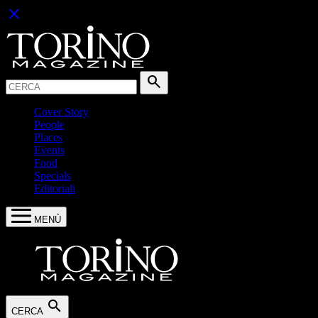
close
Cerca:
search
Cover Story
People
Places
Events
Food
Specials
Editoriali
MENÙ
search
CERCA