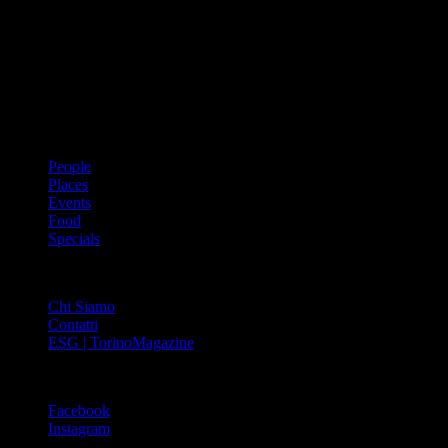
Dal 1988 l’enciclopedia periodica della città. Torino Magazine – la
prima rivista metropolitana in Italia – si propone con un format
innovativo che offre interviste, grandi servizi fotografici, spunti di
cultura urbana internazionale, reportage di viaggi, il meglio che
Torino può offrire sul fronte di enogastronomia e moda, shopping ed
arte, glamour ed eventi, cultura ed intrattenimento.
ARGOMENTI
People
Places
Events
Food
Specials
ABOUT
Chi Siamo
Contatti
ESG | TorinoMagazine
SOCIAL
Facebook
Instagram