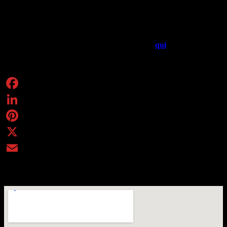
gruppo che si è formato nel 2022 imponendosi come una delle più
promettenti realtà sul panorama jazz nazionale e proponendo uno
stile fresco e innovativo che supera le convenzioni tradizionali del
classico trio jazz.
Per scoprire il
programma completo
del Fest:
qui
.
Condividi
Facebook
LinkedIn
Pinterest
X
Email
Monferrato, Piemonte