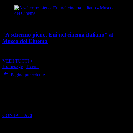
Cultura
“A schermo pieno. Eni nel cinema italiano” al
Museo del Cinema
place
calendar_today
Dal 21 maggio al 24 agosto 2026
Via Montebello 20, Torino
VEDI TUTTI +
Homepage
/
Eventi
/
“Monfrà Jazz Fest 2024” in Monferrato
subdirectory_arrow_left
Pagina precedente
SCRIVI ALLA REDAZIONE
Per dialogare con noi, ottenere informazioni e scoprire come entrare
a far parte del mondo di Torino Magazine
CONTATTACI