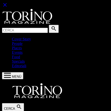
close
Cerca:
search
Cover Story
People
Places
Events
Food
Specials
Editoriali
MENÙ
search
CERCA