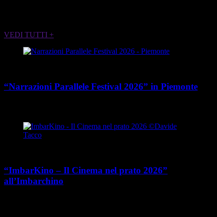
ALTRI EVENTI CHE POTREBBERO
INTERESSARTI
VEDI TUTTI +
Cultura
“Narrazioni Parallele Festival 2026” in Piemonte
place
calendar_today
Dal 25 maggio al 15 agosto 2026
Piemonte
Cultura
“ImbarKino – Il Cinema nel prato 2026”
all’Imbarchino
place
calendar_today
Dal 12 luglio al 16 agosto 2026
Viale Umberto Cagni 37,
Torino