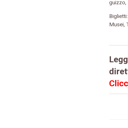
guizzo, 
Bigliet
Musei, 
Leggi
diret
Clic