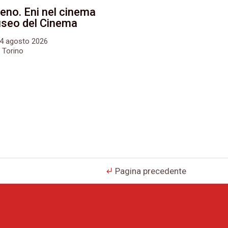
eno. Eni nel cinema
Museo del Cinema
24 agosto 2026
 Torino
Pagina precedente
subdirectory_arrow_left