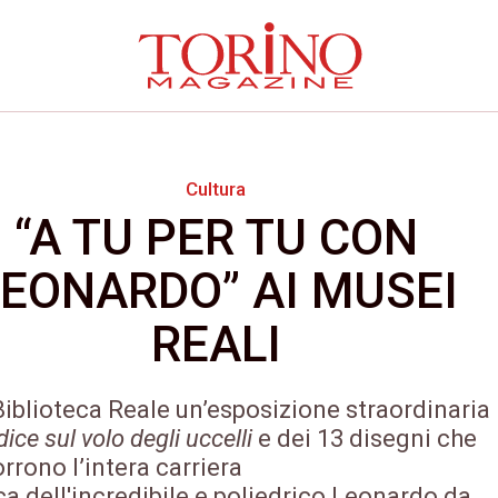
Cultura
“A TU PER TU CON
LEONARDO” AI MUSEI
REALI
Biblioteca Reale un’esposizione straordinaria
ice sul volo degli uccelli
e dei 13 disegni che
orrono l’intera carriera
ca
dell'incredibile e poliedrico Leonardo da