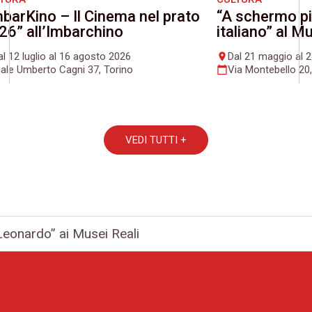
mbarKino – Il Cinema nel prato
“A schermo pi
26” all’Imbarchino
italiano” al 
al 12 luglio al 16 agosto 2026
Dal 21 maggio al 
place
iale Umberto Cagni 37, Torino
Via Montebello 20,
calendar_today
VEDI TUTTI +
 Leonardo” ai Musei Reali