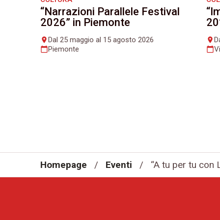
“Narrazioni Parallele Festival
“I
2026” in Piemonte
20
Dal 25 maggio al 15 agosto 2026
D
place
place
Piemonte
V
calendar_today
calendar_today
Homepage
/
Eventi
/
“A tu per tu con