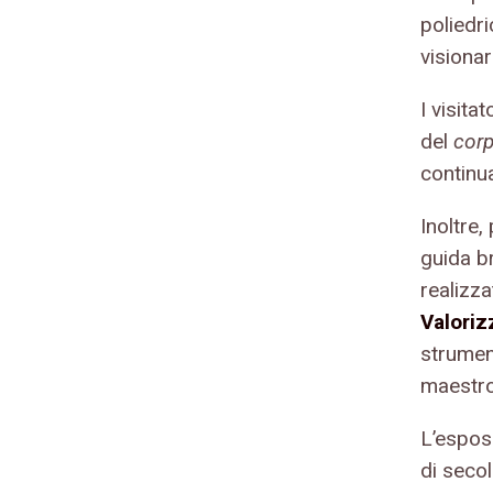
poliedr
visionar
I visita
del
cor
continua
Inoltre
guida br
realizza
Valoriz
strumen
maestro 
L’espos
di secol