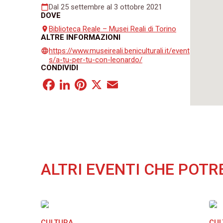
Dal 25 settembre al 3 ottobre 2021
calendar_today
DOVE
Biblioteca Reale – Musei Reali di Torino
place
ALTRE INFORMAZIONI
https://www.museireali.beniculturali.it/event
language
s/a-tu-per-tu-con-leonardo/
CONDIVIDI
Facebook
LinkedIn
Pinterest
X
Email
ALTRI EVENTI CHE POTR
CULTURA
CU