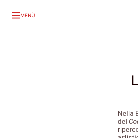
MENÙ
Nella 
del
Cod
riperc
artisti