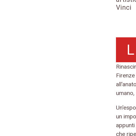
Vinci
L
Rinascim
Firenze 
all’anat
umano, 
Un'espo
un impo
appunti 
che ripe