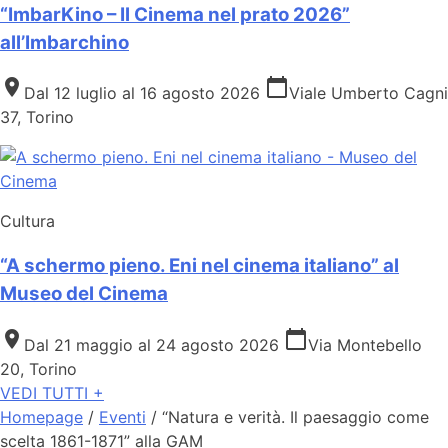
“ImbarKino – Il Cinema nel prato 2026”
all’Imbarchino
place
calendar_today
Dal 12 luglio al 16 agosto 2026
Viale Umberto Cagni
37, Torino
Cultura
“A schermo pieno. Eni nel cinema italiano” al
Museo del Cinema
place
calendar_today
Dal 21 maggio al 24 agosto 2026
Via Montebello
20, Torino
VEDI TUTTI +
Homepage
/
Eventi
/
“Natura e verità. Il paesaggio come
scelta 1861-1871” alla GAM