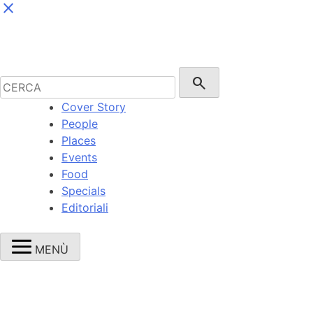
close
Cerca:
search
Cover Story
People
Places
Events
Food
Specials
Editoriali
MENÙ