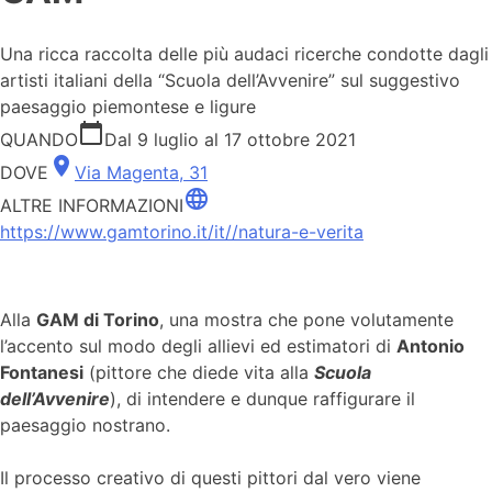
Una ricca raccolta delle più audaci ricerche condotte dagli
artisti italiani della “Scuola dell’Avvenire” sul suggestivo
paesaggio piemontese e ligure
calendar_today
QUANDO
Dal 9 luglio al 17 ottobre 2021
place
DOVE
Via Magenta, 31
language
ALTRE INFORMAZIONI
https://www.gamtorino.it/it//natura-e-verita
Alla
GAM di Torino
, una mostra che pone volutamente
l’accento sul modo degli allievi ed estimatori di
Antonio
Fontanesi
(pittore che diede vita alla
Scuola
dell’Avvenire
), di intendere e dunque raffigurare il
paesaggio nostrano.
Il processo creativo di questi pittori dal vero viene