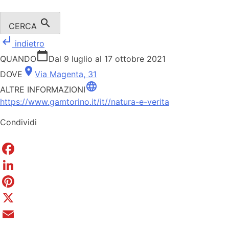
search
CERCA
subdirectory_arrow_left
indietro
calendar_today
QUANDO
Dal 9 luglio al 17 ottobre 2021
place
DOVE
Via Magenta, 31
language
ALTRE INFORMAZIONI
https://www.gamtorino.it/it//natura-e-verita
Condividi
Facebook
LinkedIn
Pinterest
X