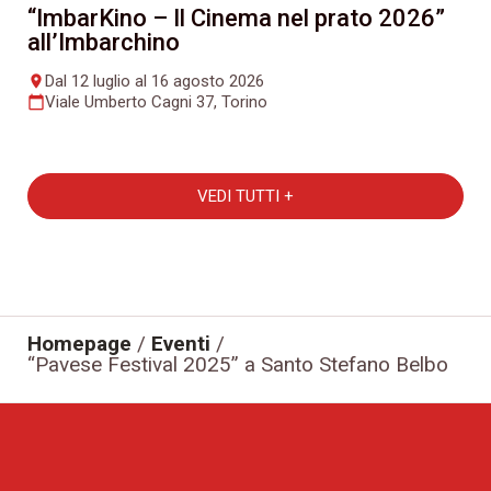
“ImbarKino – Il Cinema nel prato 2026”
all’Imbarchino
Dal 12 luglio al 16 agosto 2026
place
Viale Umberto Cagni 37, Torino
calendar_today
VEDI TUTTI +
Homepage
/
Eventi
/
“Pavese Festival 2025” a Santo Stefano Belbo