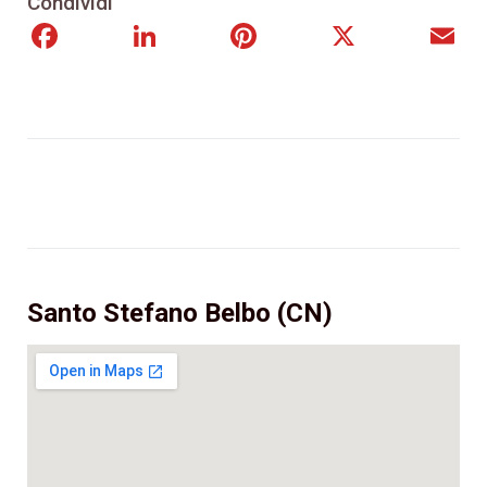
Condividi
Facebook
LinkedIn
Pinterest
X
E
Santo Stefano Belbo (CN)