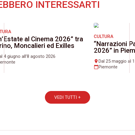
EBBERO INTERESSARTI
LTURA
CULTURA
n’Estate al Cinema 2026” tra
“Narrazioni Pa
rino, Moncalieri ed Exilles
2026” in Pie
al 4 giugno all’8 agosto 2026
Dal 25 maggio al 
place
iemonte
Piemonte
calendar_today
VEDI TUTTI +