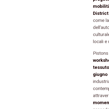
mobilit
District
come lab
dell’au
cultural
locali e
Pistons
worksho
tessut
giugno 
industri
contemp
attrave
moment