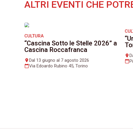
ALTRI EVENTI CHE POTR
CU
CULTURA
“U
“Cascina Sotto le Stelle 2026” a
To
Cascina Roccafranca
D
place
Dal 13 giugno al 7 agosto 2026
place
P
calendar_today
Via Edoardo Rubino 45, Torino
calendar_today