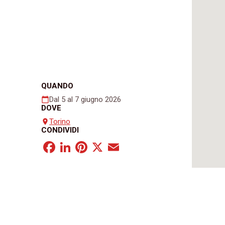
QUANDO
Dal 5 al 7 giugno 2026
calendar_today
DOVE
Torino
place
CONDIVIDI
Facebook
LinkedIn
Pinterest
X
Email