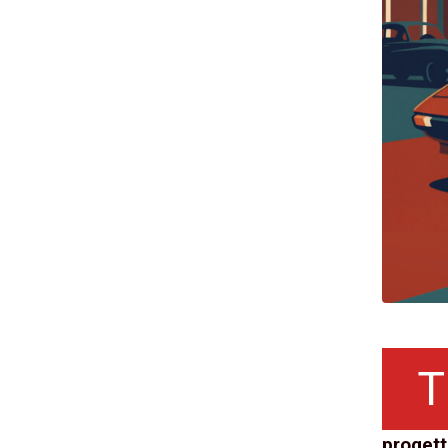
T
progett