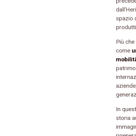
preceden
dall’Her
spazio c
produtti
Più che 
come
u
mobili
patrimon
interna
aziende,
generazi
In quest
storia 
immagina
rigener