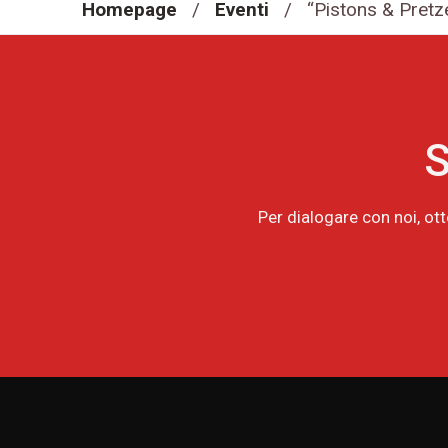
Homepage
/
Eventi
/
“Pistons & Pretz
S
Per dialogare con noi, ot