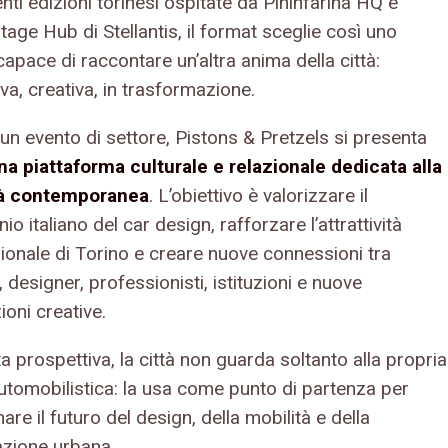
ti edizioni torinesi ospitate da Pininfarina HQ e
itage Hub di Stellantis, il format sceglie così uno
apace di raccontare un’altra anima della città:
va, creativa, in trasformazione.
un evento di settore, Pistons & Pretzels si presenta
na piattaforma culturale e relazionale dedicata alla
tà contemporanea
. L’obiettivo è valorizzare il
io italiano del car design, rafforzare l’attrattività
zionale di Torino e creare nuove connessioni tra
 designer, professionisti, istituzioni e nuove
oni creative.
a prospettiva, la città non guarda soltanto alla propria
automobilistica: la usa come punto di partenza per
re il futuro del design, della mobilità e della
azione urbana.