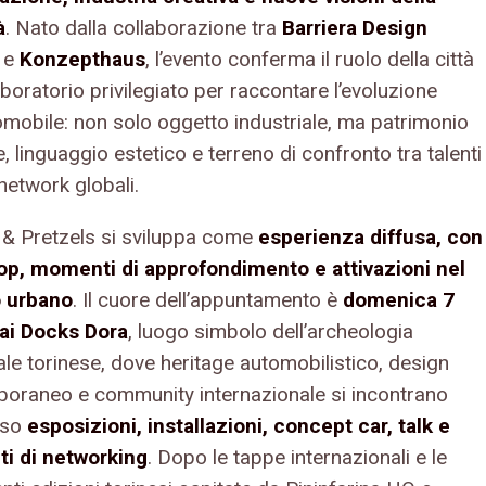
à
. Nato dalla collaborazione tra
Barriera Design
e
Konzepthaus
, l’evento conferma il ruolo della città
oratorio privilegiato per raccontare l’evoluzione
tomobile: non solo oggetto industriale, ma patrimonio
e, linguaggio estetico e terreno di confronto tra talenti
 network globali.
 & Pretzels si sviluppa come
esperienza diffusa, con
p, momenti di approfondimento e attivazioni nel
o urbano
. Il cuore dell’appuntamento è
domenica 7
ai Docks Dora
, luogo simbolo dell’archeologia
ale torinese, dove heritage automobilistico, design
oraneo e community internazionale si incontrano
rso
esposizioni, installazioni, concept car, talk e
i di networking
. Dopo le tappe internazionali e le