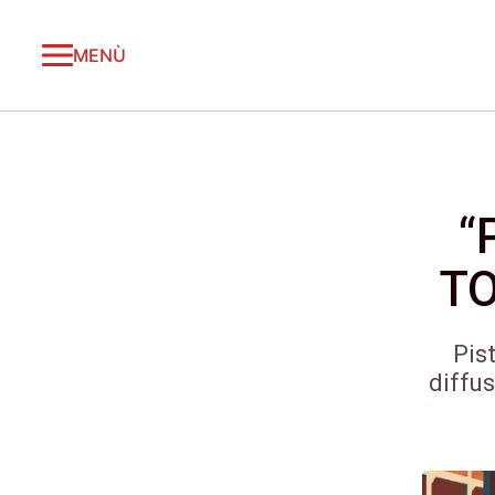
MENÙ
“
TO
Pis
diffus