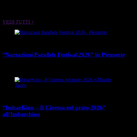
ALTRI EVENTI CHE POTREBBERO
INTERESSARTI
VEDI TUTTI +
Cultura
“Narrazioni Parallele Festival 2026” in Piemonte
place
calendar_today
Dal 25 maggio al 15 agosto 2026
Piemonte
Cultura
“ImbarKino – Il Cinema nel prato 2026”
all’Imbarchino
place
calendar_today
Dal 12 luglio al 16 agosto 2026
Viale Umberto Cagni 37,
Torino