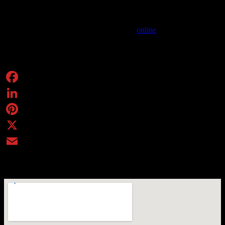
Appartamenti reali: biglietto ridotto: 8 € (ultimo accesso alla visita
museale alle 23).
Per partecipare è obbligatorio accreditarsi
online
, scegliendo una
specifica fascia oraria.
Condividi
Facebook
LinkedIn
Pinterest
X
Email
Piazza Principe Amedeo, 7 - Nichelino (TO)