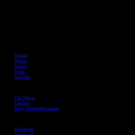
Dal 1988 l’enciclopedia periodica della città. Torino Magazine – la
prima rivista metropolitana in Italia – si propone con un format
innovativo che offre interviste, grandi servizi fotografici, spunti di
cultura urbana internazionale, reportage di viaggi, il meglio che
Torino può offrire sul fronte di enogastronomia e moda, shopping ed
arte, glamour ed eventi, cultura ed intrattenimento.
ARGOMENTI
People
Places
Events
Food
Specials
ABOUT
Chi Siamo
Contatti
ESG | TorinoMagazine
SOCIAL
Facebook
Instagram