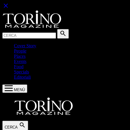
close
Cerca:
search
Cover Story
People
Places
Events
Food
Specials
Editoriali
MENÙ
search
CERCA